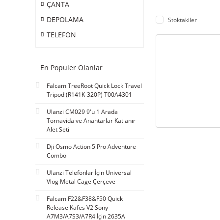
ÇANTA
DEPOLAMA
Stoktakiler
TELEFON
En Populer Olanlar
Falcam TreeRoot Quick Lock Travel
Tripod (R141K-320P) T00A4301
Ulanzi CM029 9'u 1 Arada
Tornavida ve Anahtarlar Katlanır
Alet Seti
Dji Osmo Action 5 Pro Adventure
Combo
Ulanzi Telefonlar İçin Universal
Vlog Metal Cage Çerçeve
Falcam F22&F38&F50 Quick
Release Kafes V2 Sony
A7M3/A7S3/A7R4 İçin 2635A