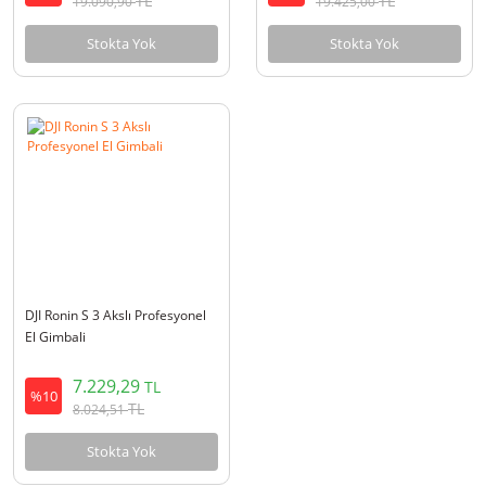
TL
TL
19.090,90
19.425,00
Stokta Yok
Stokta Yok
DJI Ronin S 3 Akslı Profesyonel
El Gimbali
7.229,29
TL
%10
TL
8.024,51
Stokta Yok