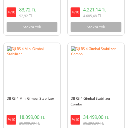
83,72
4.221,14
TL
TL
%10
%10
TL
TL
92,92
4.685,48
Stokta Yok
Stokta Yok
DJI RS 4 Mini Gimbal Stabilizer
DJI RS 4 Gimbal Stabilizer
Combo
18.099,00
34.499,00
TL
TL
%10
%10
TL
TL
20.089,90
38.293,90