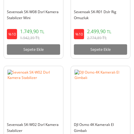
Sevenoak SK-W08 Dsrl Kamera
Sevenoak SK-R01 Dslr Rig
Stabilizer Mini
Omuzluk
1.749,90
2.499,90
TL
TL
%10
%10
TL
TL
1.942,39
2.774,89
Sepete Ekle
Sepete Ekle
Sevenoak SK-W02 Dsrl Kamera
DJI Osmo 4K Kameralı El
Stabilizer
Gimbalı