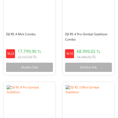
DJI RS 4 Mini Combo
DJI RS 4 Pro Gimbal Stabilizer
Combo
17.799,90
68.999,02
TL
TL
%23
%10
TL
TL
23.197,90
76.588,90
Stokta Yok
Stokta Yok