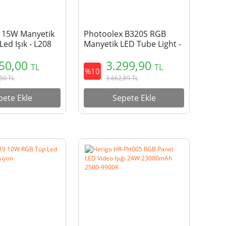
5 15W Manyetik
Photoolex B320S RGB
ed Işık - L208
Manyetik LED Tube Light -
B320
750,00
3.299,90
TL
TL
%10
,50
TL
3.662,89
TL
pete Ekle
Sepete Ekle