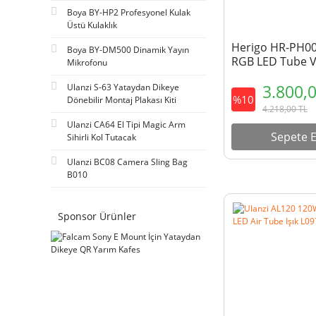
Boya BY-HP2 Profesyonel Kulak
Üstü Kulaklık
Herigo HR-PH0
Boya BY-DM500 Dinamik Yayın
RGB LED Tube V
Mikrofonu
2500-9900K Type
3.800,
Ulanzi S-63 Yataydan Dikeye
Işık
%10
Dönebilir Montaj Plakası Kiti
4.218,00
TL
Ulanzi CA64 El Tipi Magic Arm
Sepete E
Sihirli Kol Tutacak
Ulanzi BC08 Camera Sling Bag
B010
Sponsor Ürünler