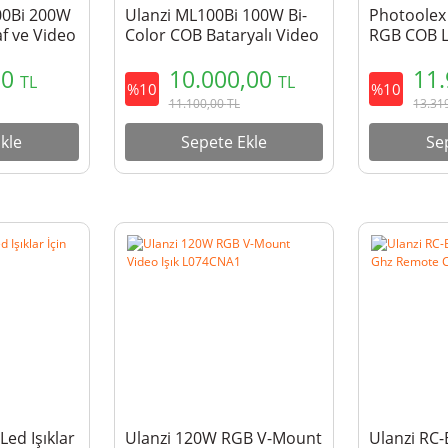
00Bi 200W
Ulanzi ML100Bi 100W Bi-
Photoole
af ve Video
Color COB Bataryalı Video
RGB COB LE
LED Işık - L231
RGBCOB
00
10.000,00
11
TL
TL
%10
%10
11.100,00
TL
13.31
kle
Sepete Ekle
Se
ed Işıklar
Ulanzi 120W RGB V-Mount
Ulanzi RC-