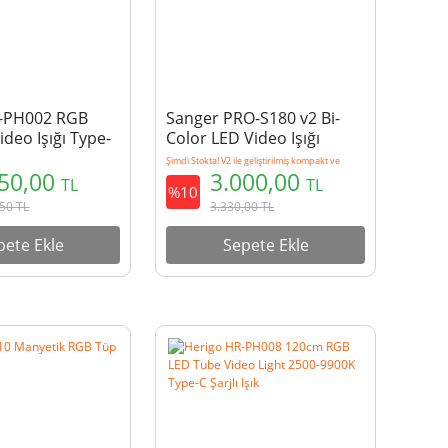
R-PH002 RGB
Sanger PRO-S180 v2 Bi-
ideo Işığı Type-
Color LED Video Işığı
kranlı 2000mAh
Şimdi Stokta! V2 ile geliştirilmiş kompakt ve
350,00
3.000,00
profesyonel stüdyo/dış çekim aydınlatması
TL
TL
%10
,50
TL
3.330,00
TL
pete Ekle
Sepete Ekle