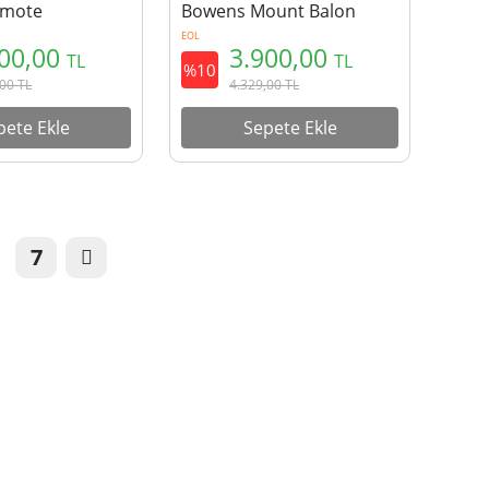
emote
Bowens Mount Balon
Softbox
EOL
100,00
3.900,00
TL
TL
%10
,00
TL
4.329,00
TL
pete Ekle
Sepete Ekle
7