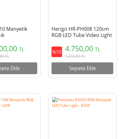
110 Manyetik
Herigo HR-PH008 120cm
ık
RGB LED Tube Video Light
2500-9900K Type-C Şarjlı
900,00
4.750,00
Işık
TL
TL
%10
,00
TL
5.272,50
TL
pete Ekle
Sepete Ekle