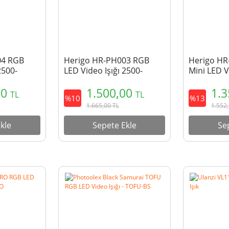
04 RGB
Herigo HR-PH003 RGB
Herigo H
2500-
LED Video Işığı 2500-
Mini LED V
9900K Type-C
C Şarjlı E
00
1.500,00
1.
TL
TL
%10
%13
1.665,00
TL
1.552
kle
Sepete Ekle
Se