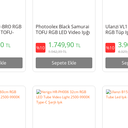
U-BRO RGB
Photoolex Black Samurai
Ulanzi VL
- TOFU-
TOFU RGB LED Video Işığı
RGB Tüp Iş
- TOFU-BS
90
1.749,90
3.
TL
TL
%10
%10
1.942,39
TL
4.329
kle
Sepete Ekle
Se