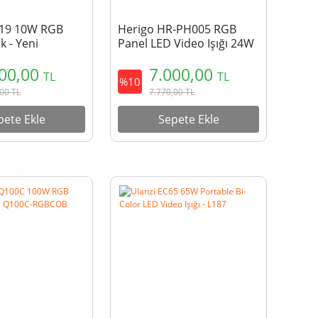
119 10W RGB
Herigo HR-PH005 RGB
k - Yeni
Panel LED Video Işığı 24W
23000mAh 2500-9900K
500,00
7.000,00
TL
TL
%10
,00
TL
7.770,00
TL
pete Ekle
Sepete Ekle