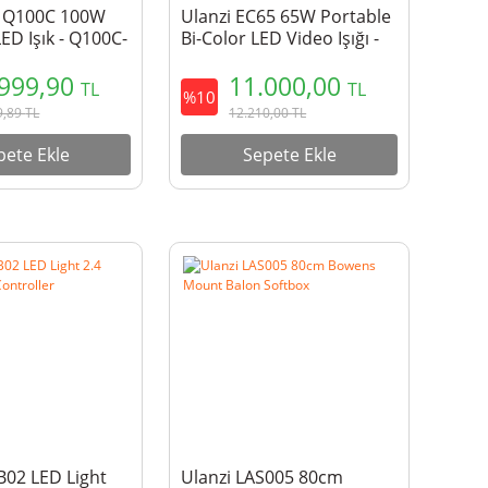
x Q100C 100W
Ulanzi EC65 65W Portable
D Işık - Q100C-
Bi-Color LED Video Işığı -
L187
.999,90
11.000,00
TL
TL
%10
9,89
TL
12.210,00
TL
pete Ekle
Sepete Ekle
B02 LED Light
Ulanzi LAS005 80cm