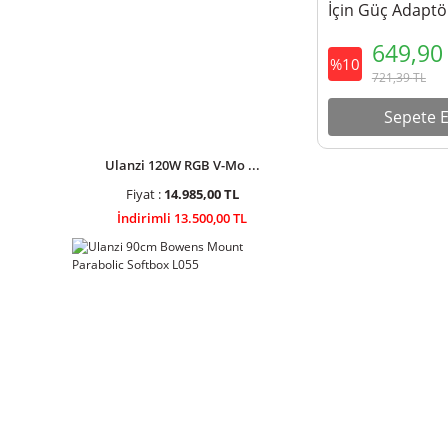
İçin Güç Adaptö
649,9
%10
721,39
TL
Sepete E
Ulanzi 120W RGB V-Mo ...
Fiyat :
14.985,00 TL
İndirimli 13.500,00 TL