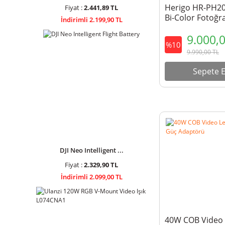
Herigo HR-PH2
Fiyat :
2.441,89 TL
Bi-Color Fotoğr
İndirimli 2.199,90 TL
LED Işık
9.000,
%10
9.990,00
TL
Sepete E
DJI Neo Intelligent ...
Fiyat :
2.329,90 TL
İndirimli 2.099,00 TL
40W COB Video L