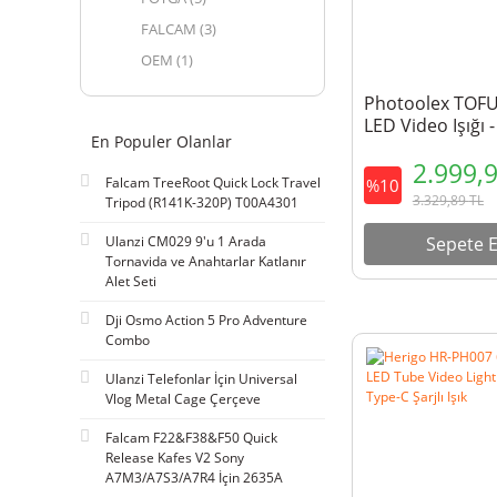
FALCAM (3)
OEM (1)
Photoolex TOF
LED Video Işığı 
En Populer Olanlar
BRO
2.999,
Falcam TreeRoot Quick Lock Travel
%10
3.329,89
TL
Tripod (R141K-320P) T00A4301
Sepete E
Ulanzi CM029 9'u 1 Arada
Tornavida ve Anahtarlar Katlanır
Alet Seti
Dji Osmo Action 5 Pro Adventure
Combo
Ulanzi Telefonlar İçin Universal
Vlog Metal Cage Çerçeve
Falcam F22&F38&F50 Quick
Release Kafes V2 Sony
A7M3/A7S3/A7R4 İçin 2635A