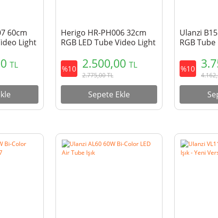
07 60cm
Herigo HR-PH006 32cm
Ulanzi B1
ideo Light
RGB LED Tube Video Light
RGB Tube L
-C Şarjlı
2500-9900K Type-C Şarjlı
00
2.500,00
3.
Işık
TL
TL
%10
%10
2.775,00
TL
4.162
kle
Sepete Ekle
Se