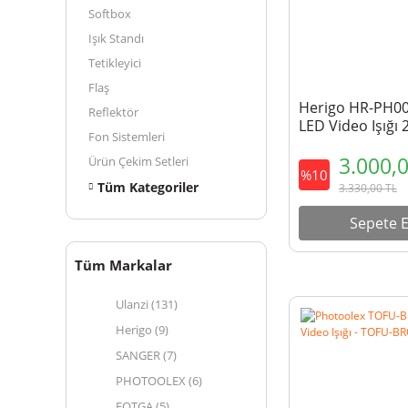
Softbox
Işık Standı
Tetikleyici
Flaş
Herigo HR-PH0
Reflektör
LED Video Işığı 
Fon Sistemleri
9900K Vlog Işığı
3.000,
Ürün Çekim Setleri
%10
Tüm Kategoriler
3.330,00
TL
Sepete E
Tüm Markalar
Ulanzi (131)
Herigo (9)
SANGER (7)
PHOTOOLEX (6)
FOTGA (5)