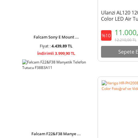
Ulanzi AL120 12
Color LED Air Tu
L097
11.000
%10
Falcam Sony E Mount ...
12.210,00
TL
Fiyat :
4.439,89 TL
Sepete E
İndirimli 3.999,90 TL
Falcam F22&F38 Manye ...