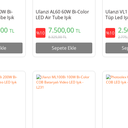
0W Bi-
Ulanzi AL60 60W Bi-Color
Ulanzi VL
be Işık
LED Air Tube Işık
Tüp Led Işı
Versiyon
,00
7.500,00
2.
TL
TL
%10
%10
8.325,00
TL
2.775
kle
Sepete Ekle
Se