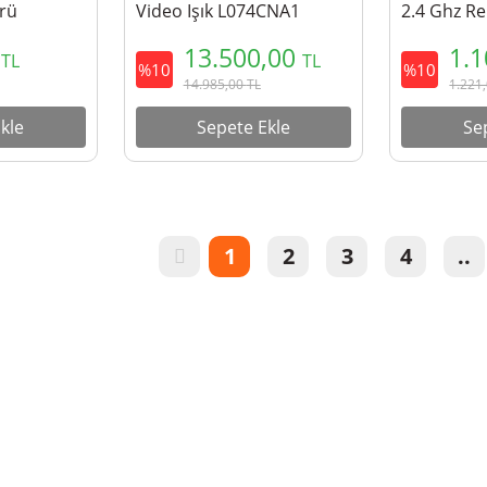
rü
Video Işık L074CNA1
2.4 Ghz R
Controller
0
13.500,00
1.
TL
TL
%10
%10
14.985,00
TL
1.221
kle
Sepete Ekle
Se
1
2
3
4
..