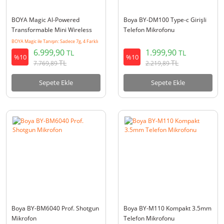
BOYA Magic Al-Powered
Boya BY-DM100 Type-c Girişli
Transformable Mini Wireless
Telefon Mikrofonu
Mikrofon - SKU05
BOYA Magic ile Tanışın: Sadece 7g, 4 Farklı
Kullanım Modu Ve AI Destekli, Üstelik
6.999,90
1.999,90
TL
TL
Şimdi Stoklarda !
%10
%10
TL
TL
7.769,89
2.219,89
Sepete Ekle
Sepete Ekle
Boya BY-BM6040 Prof. Shotgun
Boya BY-M110 Kompakt 3.5mm
Mikrofon
Telefon Mikrofonu