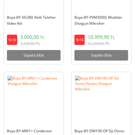
Boya BY-VG380 Akıllı Telefon
Boya BY-PVM3000L Modüler
Video Kiti
Shotgun Mikrofon
3.000,00
10.999,90
TL
TL
%10
%10
TL
TL
3.330,00
12.209,89
Sepete Ekle
Sepete Ekle
Boya BY-MM1+ Condenser
Boya BY-DM100-OP Dji Osmo