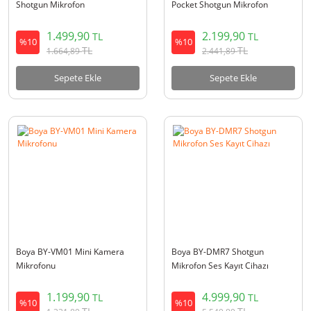
Shotgun Mikrofon
Pocket Shotgun Mikrofon
1.499,90
2.199,90
TL
TL
%10
%10
TL
TL
1.664,89
2.441,89
Sepete Ekle
Sepete Ekle
Boya BY-VM01 Mini Kamera
Boya BY-DMR7 Shotgun
Mikrofonu
Mikrofon Ses Kayıt Cihazı
1.199,90
4.999,90
TL
TL
%10
%10