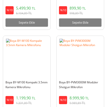
5.499,90
899,90
TL
TL
%10
%10
TL
TL
6.104,89
998,89
Sepete Ekle
Sepete Ekle
Boya BY-M100 Kompakt 3.5mm
Boya BY-PVM3000M Modüler
Kamera Mikrofonu
Shotgun Mikrofon
1.199,90
8.999,90
TL
TL
%10
%10
TL
TL
1.331,89
9.989,89