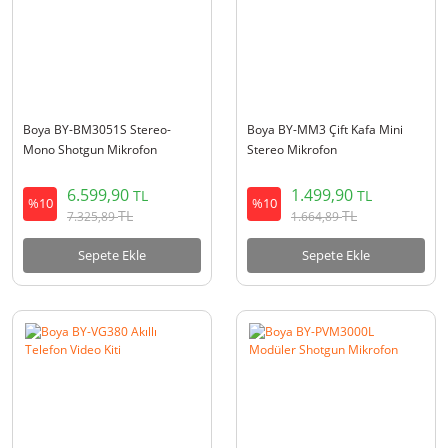
Boya BY-BM3051S Stereo-
Boya BY-MM3 Çift Kafa Mini
Mono Shotgun Mikrofon
Stereo Mikrofon
6.599,90
1.499,90
TL
TL
%10
%10
TL
TL
7.325,89
1.664,89
Sepete Ekle
Sepete Ekle