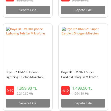
TL
TL
1.331,89
5.549,89
Sepete Ekle
Sepete Ekle
Boya BY-DM200 Iphone
Boya BY-BM2021 Süper
Lightning Telefon Mikrofonu
Cardioid Shotgun Mikrofon
1.999,90
1.499,90
TL
TL
%10
%10
TL
TL
2.219,89
1.664,89
Sepete Ekle
Sepete Ekle