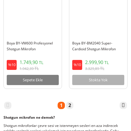
Boya BY-VM600 Profesyonel
Boya BY-BM2040 Super-
Shotgun Mikrofon
Cardioid Shotgun Mikrofon
1.749,90
2.999,90
TL
TL
%10
%10
TL
TL
1.942,39
3.329,89
Sepete Ekle
Stokta Yok
1
2
Shotgun mikrofon ne demek?
Shotgun mikrofonlar çevre sesi ve istenmeyen sesleri en aza indirecek
şekilde uzaktaki sesleri yakalamak için tasarlanan mikrofonlardır. Çoğu