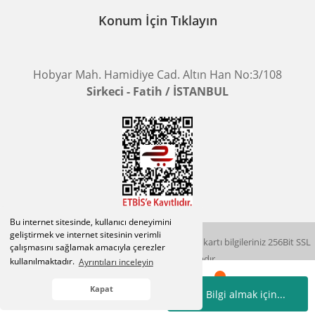
Konum İçin Tıklayın
Hobyar Mah. Hamidiye Cad. Altın Han No:3/108
Sirkeci - Fatih / İSTANBUL
Bu internet sitesinde, kullanıcı deneyimini
geliştirmek ve internet sitesinin verimli
2015 © herigo.com | Tüm Hakları Saklıdır. Kredi kartı bilgileriniz 256Bit SSL
çalışmasını sağlamak amacıyla çerezler
sertifikası ile korunmaktadır.
kullanılmaktadır.
Ayrıntıları inceleyin
Kapat
Bilgi almak için...
Whatsapp
Hesabım
Kategoriler
Sepetim
İletişim
ile
ideasoft
e-