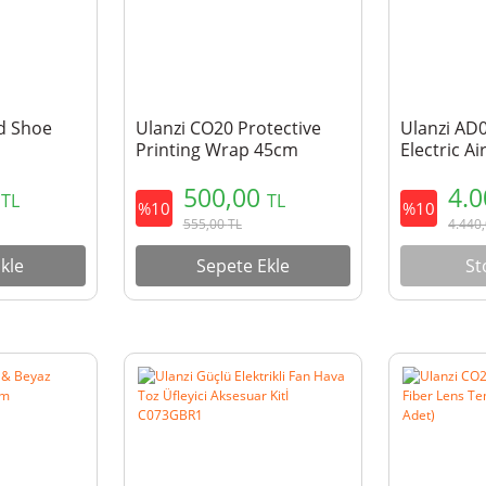
d Shoe
Ulanzi CO20 Protective
Ulanzi AD
Printing Wrap 45cm
Electric Ai
130.000 R
0
500,00
4.
TL
TL
%10
%10
555,00
TL
4.440
kle
Sepete Ekle
St