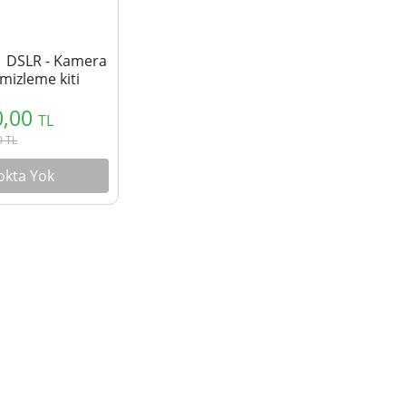
n1 DSLR - Kamera
mizleme kiti
0,00
TL
0
TL
okta Yok