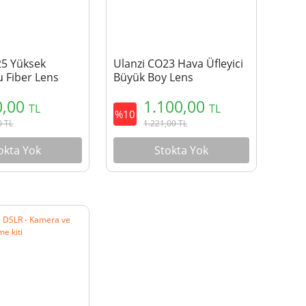
25 Yüksek
Ulanzi CO23 Hava Üfleyici
 Fiber Lens
Büyük Boy Lens
Bezi (50 Adet)
Temizleme Pompası
0,00
1.100,00
TL
TL
%10
0
TL
1.221,00
TL
okta Yok
Stokta Yok