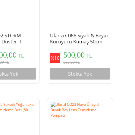
02 STORM
Ulanzi C066 Siyah & Beyaz
r Duster II
Koruyucu Kumaş 50cm
PM - X086
000,00
500,00
TL
TL
%10
,00
TL
555,00
TL
okta Yok
Stokta Yok