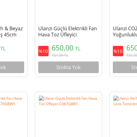
ah & Beyaz
Ulanzi Güçlü Elektrikli Fan
Ulanzi CO
ş 45cm
Hava Toz Üfleyici
Yoğunluklu
Aksesuar Kitİ C073GBR1
Temizleme 
0
650,00
65
TL
TL
%10
%10
721,50
TL
721,5
Yok
Stokta Yok
St