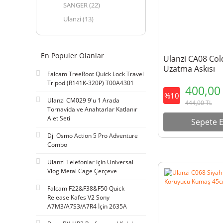
SANGER (22)
Ulanzi (13)
En Populer Olanlar
Ulanzi CA08 Col
Uzatma Askısı
Falcam TreeRoot Quick Lock Travel
Tripod (R141K-320P) T00A4301
400,0
%10
Ulanzi CM029 9'u 1 Arada
444,00
TL
Tornavida ve Anahtarlar Katlanır
Alet Seti
Sepete E
Dji Osmo Action 5 Pro Adventure
Combo
Ulanzi Telefonlar İçin Universal
Vlog Metal Cage Çerçeve
Falcam F22&F38&F50 Quick
Release Kafes V2 Sony
A7M3/A7S3/A7R4 İçin 2635A