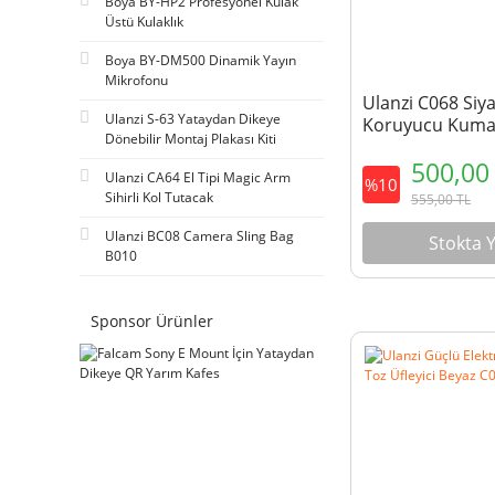
Boya BY-HP2 Profesyonel Kulak
Üstü Kulaklık
Boya BY-DM500 Dinamik Yayın
Mikrofonu
Ulanzi C068 Siy
Ulanzi S-63 Yataydan Dikeye
Koruyucu Kuma
Dönebilir Montaj Plakası Kiti
500,0
Ulanzi CA64 El Tipi Magic Arm
%10
Sihirli Kol Tutacak
555,00
TL
Ulanzi BC08 Camera Sling Bag
Stokta 
B010
Sponsor Ürünler