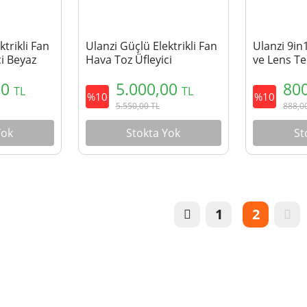
ktrikli Fan
Ulanzi Güçlü Elektrikli Fan
Ulanzi 9i
ci Beyaz
Hava Toz Üfleyici
ve Lens Te
C067GBB1
00
5.000,00
80
TL
TL
%10
%10
5.550,00
TL
888,0
Yok
Stokta Yok
St
1
2