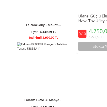
Ulanzi Güçlü Ele
Hava Toz Üfleyi
Falcam Sony E Mount ...
C070GBW1
4.750,
Fiyat :
4.439,89 TL
%10
5.272,50
TL
İndirimli 3.999,90 TL
Stokta 
Falcam F22&F38 Manye ...
Fiyat :
2.441,89 TL