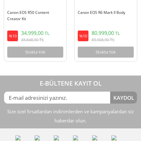
Canon EOS R50 Content
Canon EOS R6 Mark II Body
Creator Kit
34.999,00
80.999,00
TL
TL
%10
%10
TL
TL
38.848,90
89.908,90
Stokta Yok
Stokta Yok
E-BÜLTENE KAYIT OL
KAYDOL
Size özel fırsatlardan indirimlerden ve kampanyalardan siz
haberdar olun.