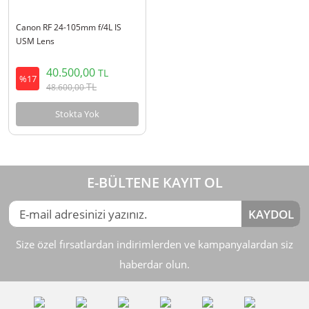
Canon RF 24-105mm f/4L IS
USM Lens
40.500,00
TL
%17
TL
48.600,00
Stokta Yok
E-BÜLTENE KAYIT OL
KAYDOL
Size özel fırsatlardan indirimlerden ve kampanyalardan siz
haberdar olun.