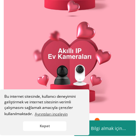
Bu internet sitesinde, kullanıcı deneyimini
geliştirmek ve internet sitesinin verimli
çalışmasını sağlamak amacıyla çerezler
kullanılmaktadır.
Ayrıntıları inceleyin
Kapat
Bilgi almak için...
Whatsapp
Hesabım
Kategoriler
Sepetim
İletişim