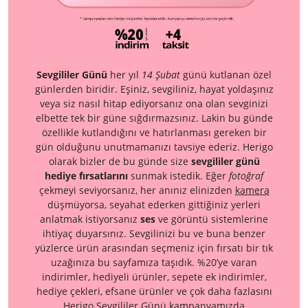
Sevgililer Günü
her yıl
14 Şubat
günü kutlanan özel
günlerden biridir. Eşiniz, sevgiliniz, hayat yoldaşınız
veya siz nasıl hitap ediyorsanız ona olan sevginizi
elbette tek bir güne sığdırmazsınız. Lakin bu günde
özellikle kutlandığını ve hatırlanması gereken bir
gün olduğunu unutmamanızı tavsiye ederiz. Herigo
olarak bizler de bu günde size
sevgililer günü
hediye fırsatlarını
sunmak istedik. Eğer
fotoğraf
çekmeyi seviyorsanız, her anınız elinizden
kamera
düşmüyorsa, seyahat ederken gittiğiniz yerleri
anlatmak istiyorsanız
ses
ve görüntü sistemlerine
ihtiyaç duyarsınız. Sevgilinizi bu ve buna benzer
yüzlerce ürün arasından seçmeniz için fırsatı bir tık
uzağınıza bu sayfamıza taşıdık. %20’ye varan
indirimler, hediyeli ürünler, sepete ek indirimler,
hediye çekleri, efsane ürünler ve çok daha fazlasını
Herigo Sevgililer Günü kampanyamızda