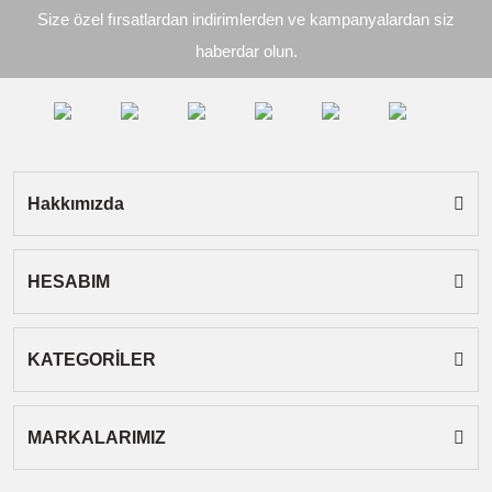
Size özel fırsatlardan indirimlerden ve kampanyalardan siz
Ürün açıklamasında eksik bilgiler bulunuyor.
haberdar olun.
Ürün bilgilerinde hatalar bulunuyor.
Ürün fiyatı diğer sitelerden daha pahalı.
Bu ürüne benzer farklı alternatifler olmalı.
Hakkımızda
HESABIM
Gönder
KATEGORİLER
MARKALARIMIZ