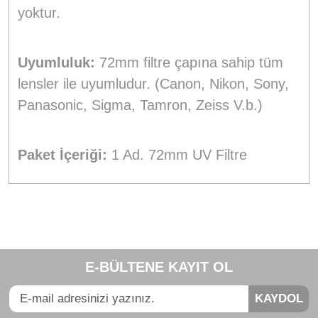
yoktur.
Uyumluluk:
72mm filtre çapına sahip tüm
lensler ile uyumludur. (Canon, Nikon, Sony,
Panasonic, Sigma, Tamron, Zeiss V.b.)
Paket İçeriği:
1 Ad. 72mm UV Filtre
Bu ürünün fiyat bilgisi, resim, ürün açıklamalarında ve diğer
konularda yetersiz gördüğünüz noktaları öneri formunu
Bu ürüne ilk yorumu siz yapın!
kullanarak tarafımıza iletebilirsiniz.
E-BÜLTENE KAYIT OL
Görüş ve önerileriniz için teşekkür ederiz.
Yorum Yaz
KAYDOL
Ürün resmi kalitesiz, bozuk veya görüntülenemiyor.