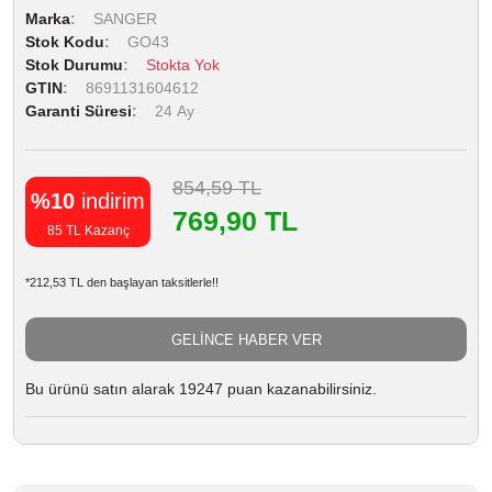
Marka
SANGER
Stok Kodu
GO43
Stok Durumu
Stokta Yok
GTIN
8691131604612
Garanti Süresi
24 Ay
854,59 TL
%10
indirim
769,90 TL
85 TL Kazanç
*212,53 TL den başlayan taksitlerle!!
GELİNCE HABER VER
Bu ürünü satın alarak 19247 puan kazanabilirsiniz.