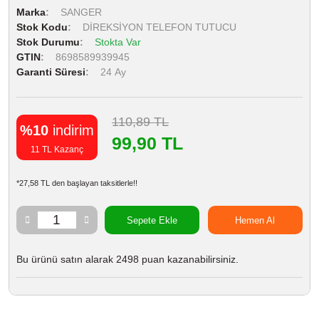
Marka
SANGER
Stok Kodu
DİREKSİYON TELEFON TUTUCU
Stok Durumu
Stokta Var
GTIN
8698589939945
Garanti Süresi
24 Ay
110,89 TL
%10
indirim
99,90 TL
11 TL Kazanç
*27,58 TL den başlayan taksitlerle!!
Sepete Ekle
Hemen Al
Bu ürünü satın alarak 2498 puan kazanabilirsiniz.