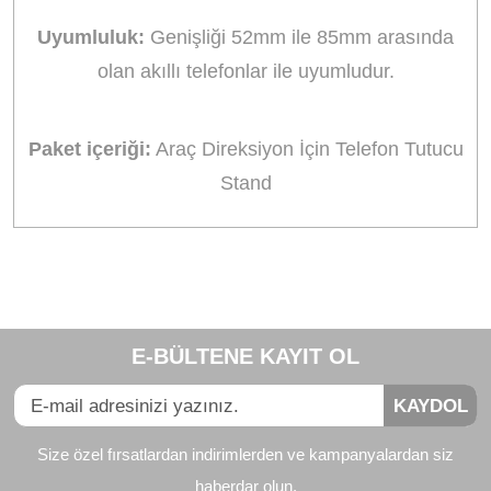
Uyumluluk:
Genişliği 52mm ile 85mm arasında
olan akıllı telefonlar ile uyumludur.
Paket içeriği:
Araç Direksiyon İçin Telefon Tutucu
Stand
Bu ürünün fiyat bilgisi, resim, ürün açıklamalarında ve diğer
konularda yetersiz gördüğünüz noktaları öneri formunu
Bu ürüne ilk yorumu siz yapın!
kullanarak tarafımıza iletebilirsiniz.
E-BÜLTENE KAYIT OL
Görüş ve önerileriniz için teşekkür ederiz.
Yorum Yaz
KAYDOL
Ürün resmi kalitesiz, bozuk veya görüntülenemiyor.
Size özel fırsatlardan indirimlerden ve kampanyalardan siz
Ürün açıklamasında eksik bilgiler bulunuyor.
haberdar olun.