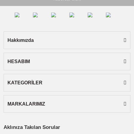
Ürün bilgilerinde hatalar bulunuyor.
Ürün fiyatı diğer sitelerden daha pahalı.
Bu ürüne benzer farklı alternatifler olmalı.
Hakkımızda
HESABIM
Gönder
KATEGORİLER
MARKALARIMIZ
Aklınıza Takılan Sorular