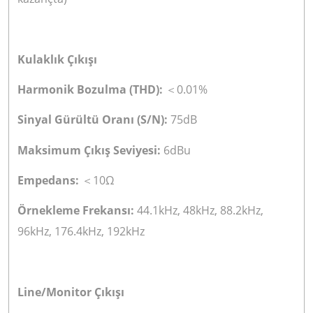
Kulaklık Çıkışı
Harmonik Bozulma (THD):
0.01%
＜
Sinyal Gürültü Oranı (S/N):
75dB
Maksimum Çıkış Seviyesi:
6dBu
Empedans:
10Ω
＜
Örnekleme Frekansı:
44.1kHz, 48kHz, 88.2kHz,
96kHz, 176.4kHz, 192kHz
Line/Monitor Çıkışı