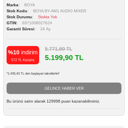
Marka
BOYA
Stok Kodu
BOYA BY-AM1 AUDIO MIXER
Stok Durumu
Stokta Yok
GTIN
6971008027624
Garanti Süresi
24 Ay
5.771,89 TL
%10
indirim
5.199,90 TL
572 TL Kazanç
*1.435,43 TL den başlayan taksitlerle!!
GELİNCE HABER VER
Bu ürünü satın alarak 129998 puan kazanabilirsiniz.