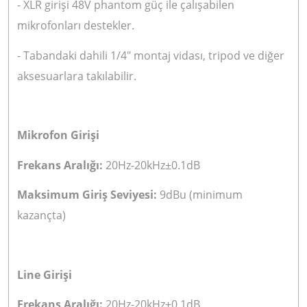
- XLR girişi 48V phantom güç ile çalışabilen
mikrofonları destekler.
- Tabandaki dahili 1/4" montaj vidası, tripod ve diğer
aksesuarlara takılabilir.
Mikrofon Girişi
Frekans Aralığı:
20Hz-20kHz±0.1dB
Maksimum Giriş Seviyesi:
9dBu (minimum
kazançta)
Line Girişi
Frekans Aralığı:
20Hz-20kHz±0.1dB