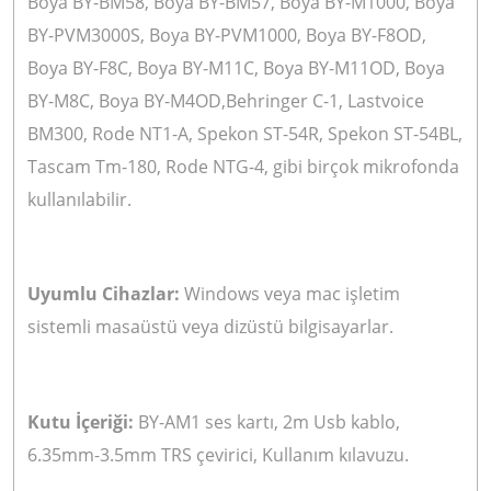
Boya BY-BM58, Boya BY-BM57, Boya BY-M1000, Boya
BY-PVM3000S, Boya BY-PVM1000, Boya BY-F8OD,
Boya BY-F8C, Boya BY-M11C, Boya BY-M11OD, Boya
BY-M8C, Boya BY-M4OD,Behringer C-1, Lastvoice
BM300, Rode NT1-A, Spekon ST-54R, Spekon ST-54BL,
Tascam Tm-180, Rode NTG-4, gibi birçok mikrofonda
kullanılabilir.
Uyumlu Cihazlar:
Windows veya mac işletim
sistemli masaüstü veya dizüstü bilgisayarlar.
Kutu İçeriği:
BY-AM1 ses kartı, 2m Usb kablo,
6.35mm-3.5mm TRS çevirici, Kullanım kılavuzu.