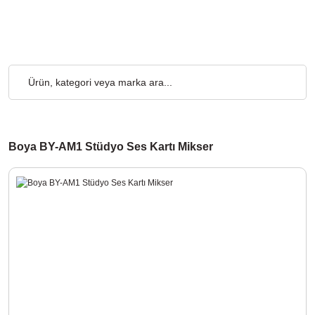
 Ücretsiz... 2.000₺ ve Üzeri Alışverişlerde, Kargo Ücretsiz... 2.
Boya BY-AM1 Stüdyo Ses Kartı Mikser