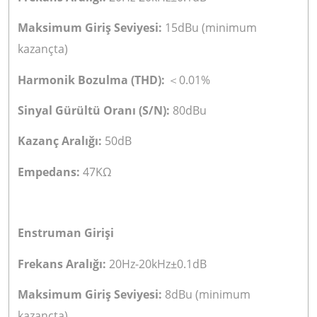
Maksimum Giriş Seviyesi:
15dBu (minimum
kazançta)
Harmonik Bozulma (THD):
0.01%
＜
Sinyal Gürültü Oranı (S/N):
80dBu
Kazanç Aralığı:
50dB
Empedans:
47KΩ
Enstruman Girişi
Frekans Aralığı:
20Hz-20kHz±0.1dB
Maksimum Giriş Seviyesi:
8dBu (minimum
kazançta)