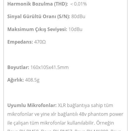
Harmonik Bozulma (THD):
0.01%
＜
Sinyal Gürültü Oranı (S/N):
80dBu
Maksimum Çıkış Seviyesi:
10dBu
Empedans:
470Ω
Boyutlar:
160x105x41.5mm
Ağırlık:
408.5g
Uyumlu Mikrofonlar:
XLR bağlantıya sahip tüm
mikrofonlar ve yine xlr bağlantılı 48v phantom power
ile çalışan tüm mikrofonlar kullanılabilir. Örneğin