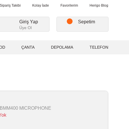
ri Alışverişlerde, Kargo Ücretsiz...
2.000₺ ve Üzeri Alışverişlerde
Sipariş Takibi
Kolay İade
Favorilerim
Herigo Blog
Giriş Yap
Sepetim
Üye Ol
OD
ÇANTA
DEPOLAMA
TELEFON
-BMM400 MICROPHONE
Yok