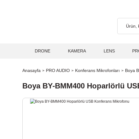
argo Ücretsiz... 2.000₺ ve Üzeri Alışverişlerde, Kargo Ücretsiz..
DRONE
KAMERA
LENS
PR
Anasayfa
PRO AUDIO
Konferans Mikrofonları
Boya B
Boya BY-BMM400 Hoparlörlü US