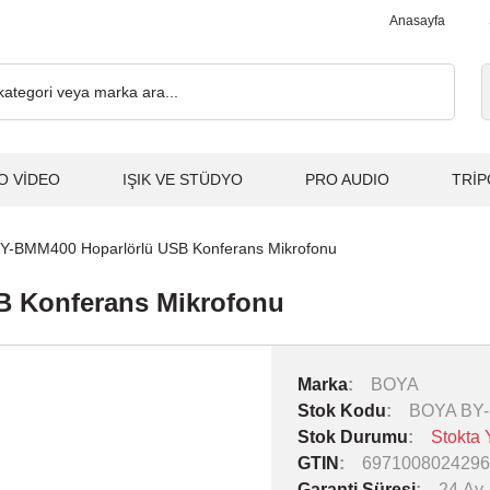
. 2.000₺ ve Üzeri Alışverişlerde, Kargo Ücretsiz... 2.000₺ ve Üze
Anasayfa
O VİDEO
IŞIK VE STÜDYO
PRO AUDIO
TRİP
Y-BMM400 Hoparlörlü USB Konferans Mikrofonu
B Konferans Mikrofonu
Marka
BOYA
Stok Kodu
BOYA BY
Stok Durumu
Stokta 
GTIN
6971008024296
Garanti Süresi
24 Ay