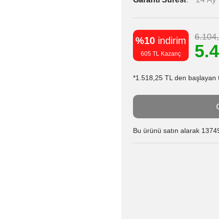
6.104
%10
indirim
5.
605 TL Kazanç
*1.518,25 TL den başlayan ta
Bu ürünü satın alarak 13749