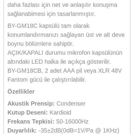
daha fazlası için net ve anlaşılır konuşma
sağlanabimesi için tasarlanmıştır.
BY-GM18C kapsülü tam olarak
konumlandırmanızı sağlayan üst ve alt deve
boynu bölümlere sahiptir.
AÇIK/KAPALI durumu mikrofon kapsülünün
altındaki LED halka ile açıkça gösterilir.
BY-GM18CB, 2 adet AAA pil veya XLR 48V
Fantom gücü ile çalıştırılabilir.
Özellikler
Akustik Prensip:
Condenser
Kutup Deseni:
Kardioid
Frekans Tepkisi:
50-16000Hz
Duyarlılık:
-35±2dB(0dB=1V/Pa @ 1KHz)