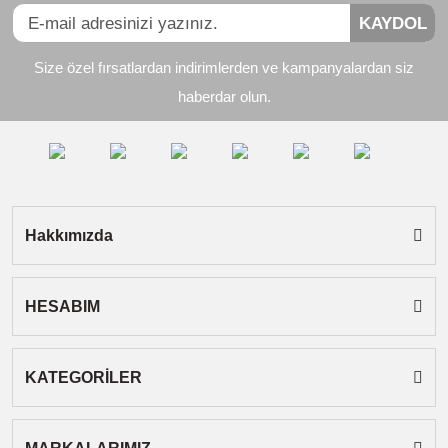
KAYDOL
Ürün resmi kalitesiz, bozuk veya görüntülenemiyor.
Size özel fırsatlardan indirimlerden ve kampanyalardan siz
Ürün açıklamasında eksik bilgiler bulunuyor.
haberdar olun.
Ürün bilgilerinde hatalar bulunuyor.
Ürün fiyatı diğer sitelerden daha pahalı.
Bu ürüne benzer farklı alternatifler olmalı.
Hakkımızda
HESABIM
Gönder
KATEGORİLER