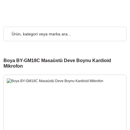
rgo Ücretsiz... 2.000₺ ve Üzeri Alışverişlerde, Kargo Ücretsiz...
Boya BY-GM18C Masaüstü Deve Boynu Kardioid
Mikrofon