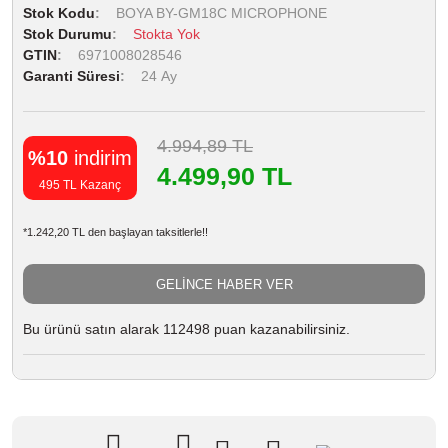
Stok Kodu
BOYA BY-GM18C MICROPHONE
Stok Durumu
Stokta Yok
GTIN
6971008028546
Garanti Süresi
24 Ay
4.994,89 TL
%10
indirim
4.499,90 TL
495 TL Kazanç
*1.242,20 TL den başlayan taksitlerle!!
GELİNCE HABER VER
Bu ürünü satın alarak 112498 puan kazanabilirsiniz.