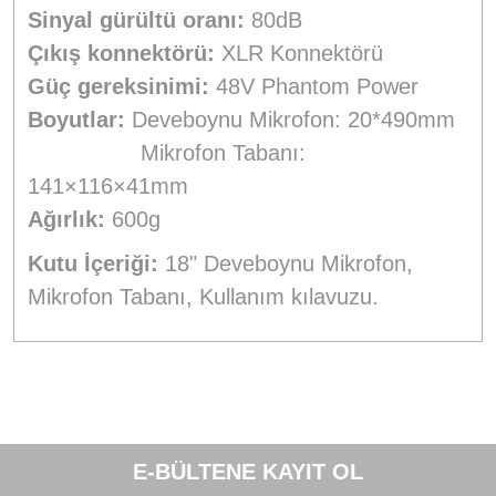
Sinyal gürültü oranı:
80dB
Çıkış konnektörü:
XLR Konnektörü
Güç gereksinimi:
48V Phantom Power
Boyutlar:
Deveboynu Mikrofon: 20*490mm
Mikrofon Tabanı:
141×116×41mm
Ağırlık:
600g
Kutu İçeriği:
18" Deveboynu Mikrofon,
Mikrofon Tabanı, Kullanım kılavuzu.
Bu ürünün fiyat bilgisi, resim, ürün açıklamalarında ve diğer
konularda yetersiz gördüğünüz noktaları öneri formunu
Bu ürüne ilk yorumu siz yapın!
kullanarak tarafımıza iletebilirsiniz.
E-BÜLTENE KAYIT OL
Görüş ve önerileriniz için teşekkür ederiz.
Yorum Yaz