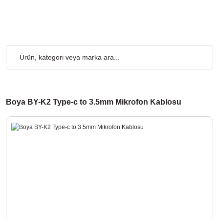
rgo Ücretsiz... 2.000₺ ve Üzeri Alışverişlerde, Kargo Ücretsiz...
Boya BY-K2 Type-c to 3.5mm Mikrofon Kablosu