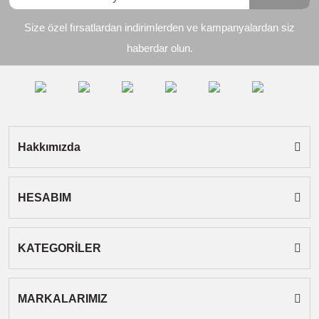
Ürün resmi kalitesiz, bozuk veya görüntülenemiyor.
Size özel fırsatlardan indirimlerden ve kampanyalardan siz
Ürün açıklamasında eksik bilgiler bulunuyor.
haberdar olun.
Ürün bilgilerinde hatalar bulunuyor.
Ürün fiyatı diğer sitelerden daha pahalı.
Bu ürüne benzer farklı alternatifler olmalı.
Hakkımızda
HESABIM
Gönder
KATEGORİLER
MARKALARIMIZ