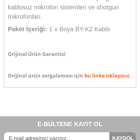
kablosuz mikrofon sistemleri ve shotgun
mikrofonları.
Paket İçeriği:
1 x Boya BY-K2 Kablo
Orijinal Ürün Garantisi
Orijinal ürün sorgulaması için
bu linke tıklayınız.
Bu ürünün fiyat bilgisi, resim, ürün açıklamalarında ve diğer
konularda yetersiz gördüğünüz noktaları öneri formunu
Bu ürüne ilk yorumu siz yapın!
kullanarak tarafımıza iletebilirsiniz.
E-BÜLTENE KAYIT OL
Görüş ve önerileriniz için teşekkür ederiz.
Yorum Yaz
KAYDOL