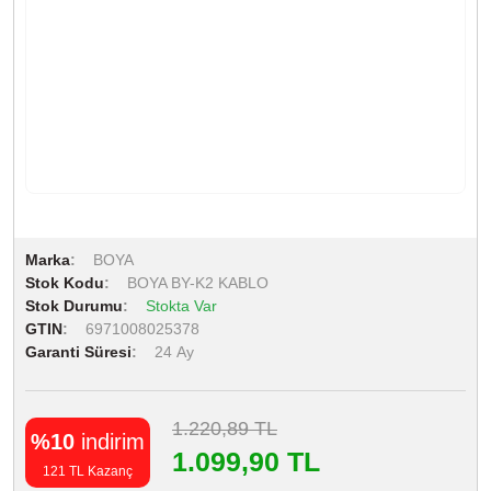
Marka
BOYA
Stok Kodu
BOYA BY-K2 KABLO
Stok Durumu
Stokta Var
GTIN
6971008025378
Garanti Süresi
24 Ay
1.220,89 TL
%10
indirim
1.099,90 TL
121 TL Kazanç