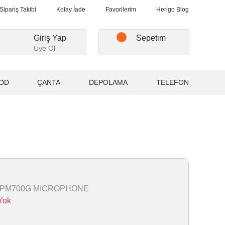
şverişlerde, Kargo Ücretsiz...
2.000₺ ve Üzeri Alışverişlerde, Karg
Sipariş Takibi
Kolay İade
Favorilerim
Herigo Blog
Giriş Yap
Sepetim
Üye Ol
OD
ÇANTA
DEPOLAMA
TELEFON
-PM700G MICROPHONE
Yok