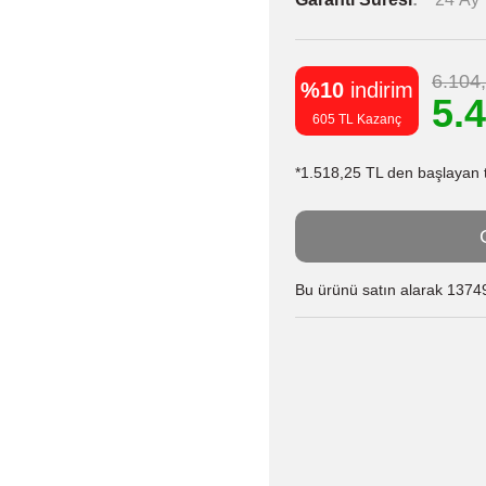
6.104
%10
indirim
5.
605 TL Kazanç
*1.518,25 TL den başlayan ta
Bu ürünü satın alarak 13749