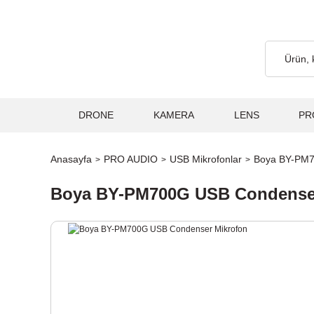
cretsiz... 2.000₺ ve Üzeri Alışverişlerde, Kargo Ücretsiz... 2.00
DRONE
KAMERA
LENS
PR
Anasayfa
PRO AUDIO
USB Mikrofonlar
Boya BY-PM7
Boya BY-PM700G USB Condense