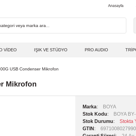
0₺ ve Üzeri Alışverişlerde, Kargo Ücretsiz... 2.000₺ ve Üzeri Alı
Anasayfa
O VİDEO
IŞIK VE STÜDYO
PRO AUDIO
TRİP
00G USB Condenser Mikrofon
r Mikrofon
Marka
BOYA
Stok Kodu
BOYA BY
Stok Durumu
Stokta 
GTIN
6971008027990
Garanti Süresi
24 Ay