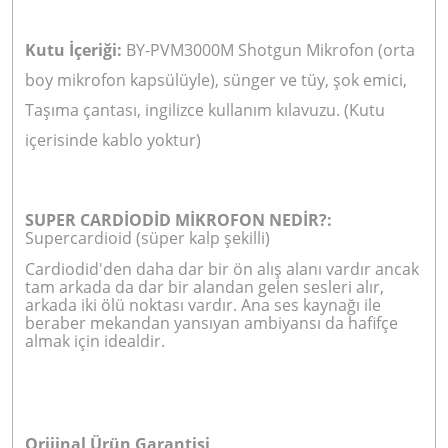
Kutu İçeriği:
BY-PVM3000M Shotgun Mikrofon (orta
boy mikrofon kapsülüyle), sünger ve tüy, şok emici,
Taşıma çantası, ingilizce kullanım kılavuzu. (Kutu
içerisinde kablo yoktur)
SUPER CARDİODİD MİKROFON NEDİR?:
Supercardioid (süper kalp şekilli)
Cardiodid'den daha dar bir ön alış alanı vardır ancak
tam arkada da dar bir alandan gelen sesleri alır,
arkada iki ölü noktası vardır. Ana ses kaynağı ile
beraber mekandan yansıyan ambiyansı da hafifçe
almak için idealdir.
Orijinal Ürün Garantisi