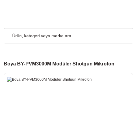
Ücretsiz... 2.000₺ ve Üzeri Alışverişlerde, Kargo Ücretsiz... 2.00
Boya BY-PVM3000M Modüler Shotgun Mikrofon