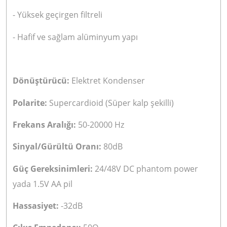
- Yüksek geçirgen filtreli
- Hafif ve sağlam alüminyum yapı
Dönüştürücü:
Elektret Kondenser
Polarite:
Supercardioid (Süper kalp şekilli)
Frekans Aralığı:
50-20000 Hz
Sinyal/Gürültü Oranı:
80dB
Güç Gereksinimleri:
24/48V DC phantom power
yada 1.5V AA pil
Hassasiyet:
-32dB