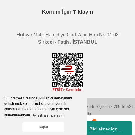
Konum İçin Tıklayın
Hobyar Mah. Hamidiye Cad. Altın Han No:3/108
Sirkeci - Fatih / İSTANBUL
Bu internet sitesinde, kullanıcı deneyimini
geliştirmek ve internet sitesinin verimli
2015 © herigo.com | Tüm Hakları Saklıdır. Kredi kartı bilgileriniz 256Bit SSL
çalışmasını sağlamak amacıyla çerezler
sertifikası ile korunmaktadır.
kullanılmaktadır.
Ayrıntıları inceleyin
Kapat
Bilgi almak için...
Whatsapp
Hesabım
Kategoriler
Sepetim
İletişim
ile