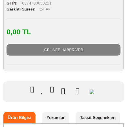
GTIN
6974700653221
Garanti Süresi
24 Ay
0,00 TL
GELİNCE HABER VER
Ürün Bilgisi
Yorumlar
Taksit Seçenekleri