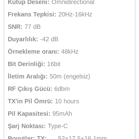
Kutup Deseni:
Omnidirectional
Frekans Tepkisi:
20Hz-16kHz
SNR:
77 dB
Duyarlılık:
-42 dB
Örnekleme oranı:
48kHz
Bit Derinliği:
16bit
İletim Aralığı:
50m (engelsiz)
RF Çıkış Gücü:
6dbm
TX'in Pil Ömrü:
10 hours
Pil Kapasitesi:
95mAh
Şarj Noktası:
Type-C
Boyutlar: TX:
52×17.5×16.1mm