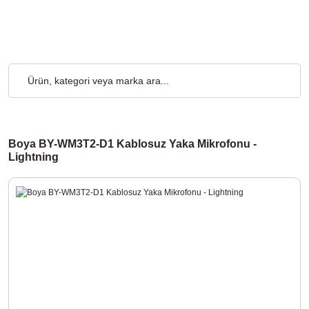
o Ücretsiz... 2.000₺ ve Üzeri Alışverişlerde, Kargo Ücretsiz... 2
Boya BY-WM3T2-D1 Kablosuz Yaka Mikrofonu -
Lightning