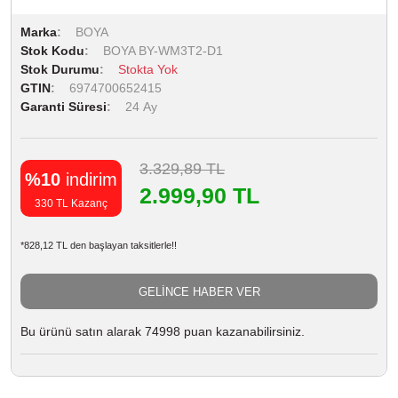
Marka
BOYA
Stok Kodu
BOYA BY-WM3T2-D1
Stok Durumu
Stokta Yok
GTIN
6974700652415
Garanti Süresi
24 Ay
3.329,89 TL
%10
indirim
2.999,90 TL
330 TL Kazanç
*828,12 TL den başlayan taksitlerle!!
GELİNCE HABER VER
Bu ürünü satın alarak 74998 puan kazanabilirsiniz.