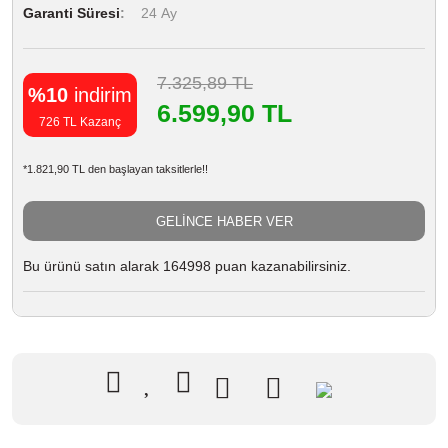
Garanti Süresi
24 Ay
7.325,89 TL
%10
indirim
6.599,90 TL
726 TL Kazanç
*1.821,90 TL den başlayan taksitlerle!!
GELİNCE HABER VER
Bu ürünü satın alarak 164998 puan kazanabilirsiniz.