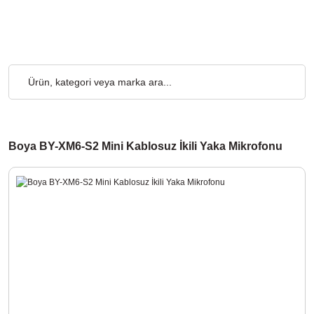
z... 2.000₺ ve Üzeri Alışverişlerde, Kargo Ücretsiz... 2.000₺ ve 
Boya BY-XM6-S2 Mini Kablosuz İkili Yaka Mikrofonu