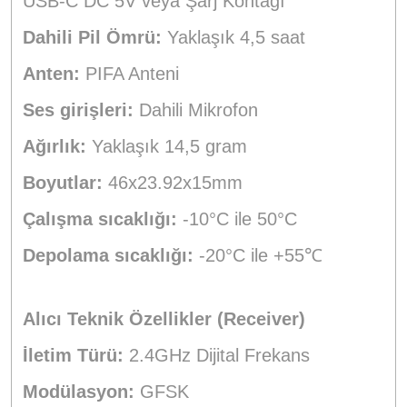
USB-C DC 5V veya Şarj Kontağı
Dahili Pil Ömrü:
Yaklaşık 4,5 saat
Anten:
PIFA Anteni
Ses girişleri:
Dahili Mikrofon
Ağırlık:
Yaklaşık 14,5 gram
Boyutlar:
46x23.92x15mm
Çalışma sıcaklığı:
-10°C ile 50°C
Depolama sıcaklığı:
-20°C ile +55℃
Alıcı Teknik Özellikler (Receiver)
İletim Türü:
2.4GHz Dijital Frekans
Modülasyon:
GFSK