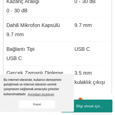
Kazanç Aralığı
0 - 30 dB
0 - 30 dB
Dahili Mikrofon Kapsülü
9.7 mm
9.7 mm
Bağlantı Tipi
USB C
USB C
Gerçek Zamanlı Dinleme
3.5 mm
Bu internet sitesinde, kullanıcı deneyimini
kulaklık çıkışı
geliştirmek ve internet sitesinin verimli
çalışmasını sağlamak amacıyla çerezler
3.5 mm kulaklık çıkışı
kullanılmaktadır.
Ayrıntıları inceleyin
Kapat
Açı Ayarı
360 derece
Bilgi almak için...
Whatsapp
Hesabım
Kategoriler
Sepetim
İletişim