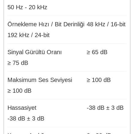
50 Hz - 20 kHz
Örnekleme Hızı / Bit Derinliği
48 kHz / 16-bit
192 kHz / 24-bit
Sinyal Gürültü Oranı
≥ 65 dB
≥ 75 dB
Maksimum Ses Seviyesi
≥ 100 dB
≥ 100 dB
Hassasiyet
-38 dB ± 3 dB
-38 dB ± 3 dB