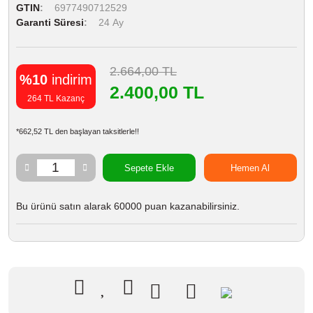
GTIN
6977490712529
Garanti Süresi
24 Ay
2.664,00 TL
%10
indirim
2.400,00 TL
264 TL Kazanç
*662,52 TL den başlayan taksitlerle!!
Sepete Ekle
Hemen Al
Bu ürünü satın alarak 60000 puan kazanabilirsiniz.