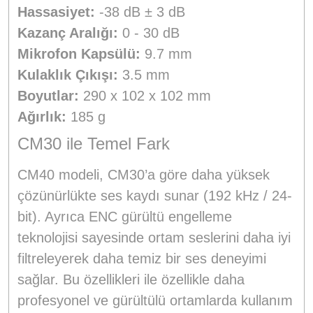
Hassasiyet:
-38 dB ± 3 dB
Kazanç Aralığı:
0 - 30 dB
Mikrofon Kapsülü:
9.7 mm
Kulaklık Çıkışı:
3.5 mm
Boyutlar:
290 x 102 x 102 mm
Ağırlık:
185 g
CM30 ile Temel Fark
CM40 modeli, CM30’a göre daha yüksek
çözünürlükte ses kaydı sunar (192 kHz / 24-
bit). Ayrıca ENC gürültü engelleme
teknolojisi sayesinde ortam seslerini daha iyi
filtreleyerek daha temiz bir ses deneyimi
sağlar. Bu özellikleri ile özellikle daha
profesyonel ve gürültülü ortamlarda kullanım