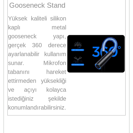
Gooseneck Stand
Yüksek kaliteli silikon
kaplı metal
gooseneck yapı,
gerçek 360 derece
ayarlanabilir kullanım
sunar. Mikrofon
tabanını hareket
ettirmeden yüksekliği
ve açıyı kolayca
istediğiniz şekilde
konumlandırabilirsiniz.