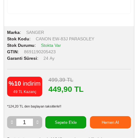
Marka
SANGER
Stok Kodu
CANON EW-83J PARASOLEY
Stok Durumu
Stokta Var
GTIN
8691190205423
Garanti Süresi
24 Ay
499,39 TL
%10
indirim
449,90 TL
49 TL Kazanç
*124,20 TL den başlayan taksitlerle!!
Sepete Ekle
Hemen Al