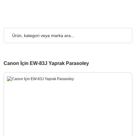
 Kargo Ücretsiz... 2.000₺ ve Üzeri Alışverişlerde, Kargo Ücretsiz
Canon İçin EW-83J Yaprak Parasoley