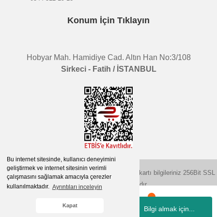
Konum İçin Tıklayın
Hobyar Mah. Hamidiye Cad. Altın Han No:3/108
Sirkeci - Fatih / İSTANBUL
Bu internet sitesinde, kullanıcı deneyimini
geliştirmek ve internet sitesinin verimli
2015 © herigo.com | Tüm Hakları Saklıdır. Kredi kartı bilgileriniz 256Bit SSL
çalışmasını sağlamak amacıyla çerezler
sertifikası ile korunmaktadır.
kullanılmaktadır.
Ayrıntıları inceleyin
Kapat
Bilgi almak için...
Whatsapp
Hesabım
Kategoriler
Sepetim
İletişim