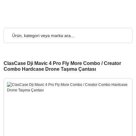
rgo Ücretsiz... 2.000₺ ve Üzeri Alışverişlerde, Kargo Ücretsiz...
ClasCase Dji Mavic 4 Pro Fly More Combo / Creator
Combo Hardcase Drone Taşıma Çantası