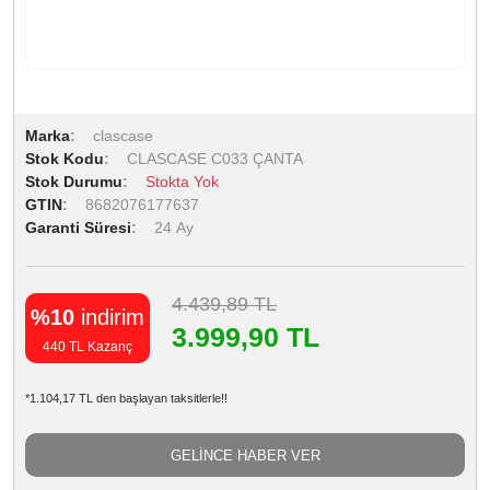
Marka
clascase
Stok Kodu
CLASCASE C033 ÇANTA
Stok Durumu
Stokta Yok
GTIN
8682076177637
Garanti Süresi
24 Ay
4.439,89 TL
%10
indirim
3.999,90 TL
440 TL Kazanç
*1.104,17 TL den başlayan taksitlerle!!
GELİNCE HABER VER