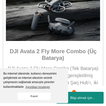
DJI Avata 2 Fly More Combo (Üç
Batarya)
DJI Avata 2 Fly More Combo (Tek Batarya)
Bu internet sitesinde, kullanıcı deneyimini
ile karşılaştırıldığında, bu genişletilmiş
geliştirmek ve internet sitesinin verimli
kombo ek olarak bir İki Yönlü Şarj Hub'ı, iki
çalışmasını sağlamak amacıyla çerezler
kullanılmaktadır.
Ayrıntıları inceleyin
batarya ve bir askı çantası içerir ve menzil
endişenizi hafifleten ve daha fazla uçuş
Kapat
Bilgi almak için...
Whatsapp
Hesabım
Kategoriler
Sepetim
İletişim
senaryosunu keşfetmenizi sağlayan daha