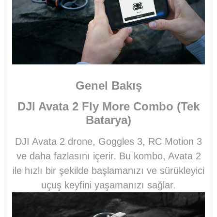
Genel Bakış
DJI Avata 2 Fly More Combo (Tek
Batarya)
DJI Avata 2 drone, Goggles 3, RC Motion 3
ve daha fazlasını içerir. Bu kombo, Avata 2
ile hızlı bir şekilde başlamanızı ve sürükleyici
uçuş keyfini yaşamanızı sağlar.