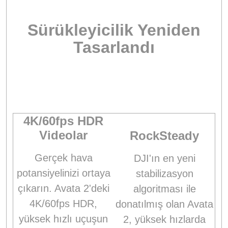
Sürükleyicilik Yeniden
Tasarlandı
4K/60fps HDR
Videolar
RockSteady
Gerçek hava
DJI'ın en yeni
potansiyelinizi ortaya
stabilizasyon
çıkarın. Avata 2'deki
algoritması ile
4K/60fps HDR,
donatılmış olan Avata
yüksek hızlı uçuşun
2, yüksek hızlarda