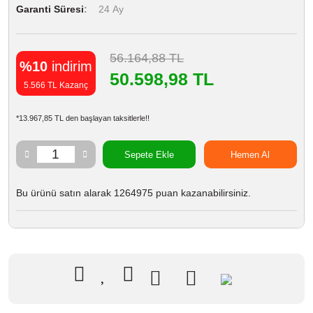
Garanti Süresi
24 Ay
56.164,88 TL
%10
indirim
50.598,98 TL
5.566 TL Kazanç
*13.967,85 TL den başlayan taksitlerle!!
Sepete Ekle
Hemen Al
Bu ürünü satın alarak 1264975 puan kazanabilirsiniz.