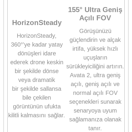
155° Ultra Geniş
Açılı FOV
HorizonSteady
Görüşünüzü
HorizonSteady,
güçlendirin ve alçak
360°'ye kadar yatay
irtifa, yüksek hızlı
dönüşleri idare
uçuşların
ederek drone keskin
sürükleyiciliğini artırın.
bir şekilde dönse
Avata 2, ultra geniş
veya dramatik
açılı, geniş açılı ve
bir şekilde sallansa
normal açılı FOV
bile çekilen
seçenekleri sunarak
görüntünün ufukta
senaryoya uyum
kilitli kalmasını sağlar.
sağlamanıza olanak
tanır.