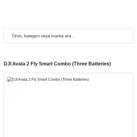
₺ ve Üzeri Alışverişlerde, Kargo Ücretsiz... 2.000₺ ve Üzeri Alışv
DJI Avata 2 Fly Smart Combo (Three Batteries)