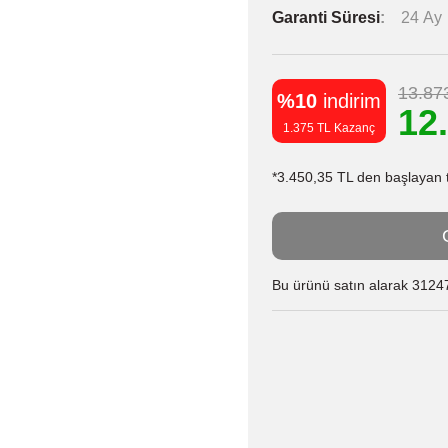
Garanti Süresi
24 Ay
13.87
%10
indirim
12
1.375 TL Kazanç
*3.450,35 TL den başlayan ta
Bu ürünü satın alarak 31247