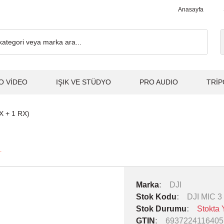
. 2.000₺ ve Üzeri Alışverişlerde, Kargo Ücretsiz... 2.000₺ ve Üzer
Anasayfa
O VİDEO
IŞIK VE STÜDYO
PRO AUDIO
TRİP
TX + 1 RX)
.
Marka
DJI
Stok Kodu
DJI MIC 3
Stok Durumu
Stokta 
GTIN
6937224116405