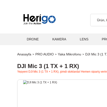
argo Ücretsiz... 2.000₺ ve Üzeri Alışverişlerde, Kargo Ücretsiz..
DRONE
KAMERA
LENS
PR
Anasayfa
PRO AUDIO
Yaka Mikrofonu
DJI Mic 3 (1 
DJI Mic 3 (1 TX + 1 RX)
Yepyeni DJI Mic 3 (1 TX + 1 RX), şimdi stoklarda! Hemen sipariş verin