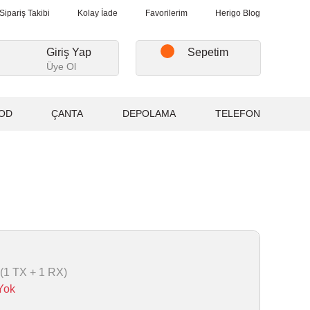
i Alışverişlerde, Kargo Ücretsiz...
2.000₺ ve Üzeri Alışverişlerde
Sipariş Takibi
Kolay İade
Favorilerim
Herigo Blog
Giriş Yap
Sepetim
Üye Ol
OD
ÇANTA
DEPOLAMA
TELEFON
 (1 TX + 1 RX)
Yok