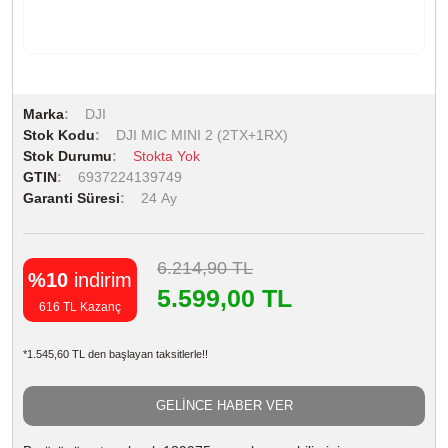
Marka
DJI
Stok Kodu
DJI MIC MINI 2 (2TX+1RX)
Stok Durumu
Stokta Yok
GTIN
6937224139749
Garanti Süresi
24 Ay
6.214,90 TL
%10
indirim
5.599,00 TL
616 TL Kazanç
*1.545,60 TL den başlayan taksitlerle!!
GELİNCE HABER VER