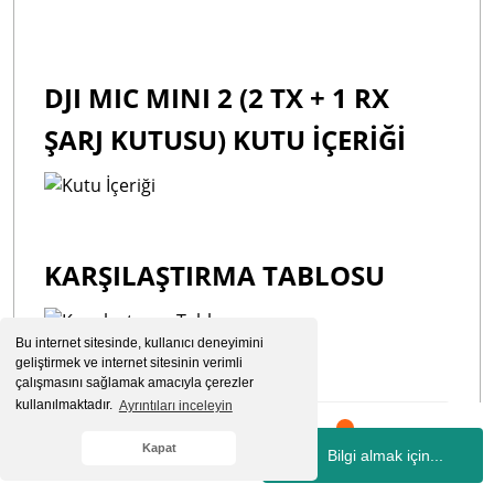
DJI MIC MINI 2 (2 TX + 1 RX
ŞARJ KUTUSU) KUTU İÇERİĞİ
KARŞILAŞTIRMA TABLOSU
Bu internet sitesinde, kullanıcı deneyimini
geliştirmek ve internet sitesinin verimli
çalışmasını sağlamak amacıyla çerezler
kullanılmaktadır.
Ayrıntıları inceleyin
Notlar:
Kapat
Bilgi almak için...
Whatsapp
Hesabım
Kategoriler
Sepetim
İletişim
* Yukarıda belirtilen tüm veriler kontrollü laboratuvar