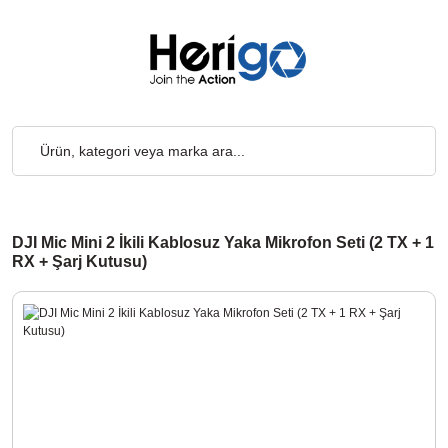
go Ücretsiz... 2.000₺ ve Üzeri Alışverişlerde, Kargo Ücretsiz... 2
DJI Mic Mini 2 İkili Kablosuz Yaka Mikrofon Seti (2 TX + 1
RX + Şarj Kutusu)