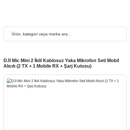
₺ ve Üzeri Alışverişlerde, Kargo Ücretsiz... 2.000₺ ve Üzeri Alış
DJI Mic Mini 2 İkili Kablosuz Yaka Mikrofon Seti Mobil
Alıcılı (2 TX + 1 Mobile RX + Şarj Kutusu)