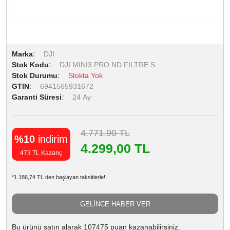
Marka
DJI
Stok Kodu
DJI MINI3 PRO ND FILTRE S
Stok Durumu
Stokta Yok
GTIN
6941565931672
Garanti Süresi
24 Ay
4.771,90 TL
%10
indirim
4.299,00 TL
473 TL Kazanç
*1.186,74 TL den başlayan taksitlerle!!
GELİNCE HABER VER
Bu ürünü satın alarak 107475 puan kazanabilirsiniz.