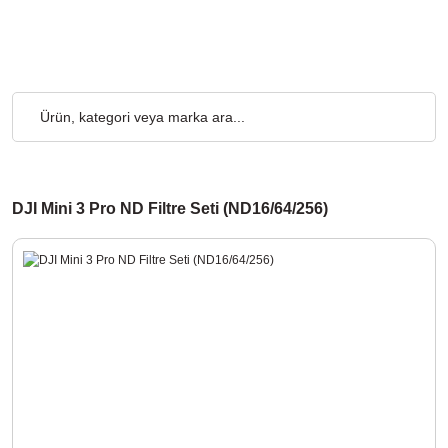
Kargo Ücretsiz... 2.000₺ ve Üzeri Alışverişlerde, Kargo Ücretsiz.
DJI Mini 3 Pro ND Filtre Seti (ND16/64/256)