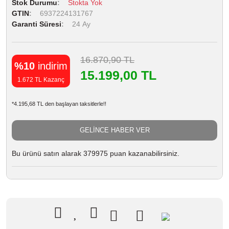
Stok Durumu
Stokta Yok
GTIN
6937224131767
Garanti Süresi
24 Ay
16.870,90 TL
%10
indirim
15.199,00 TL
1.672 TL Kazanç
*4.195,68 TL den başlayan taksitlerle!!
GELİNCE HABER VER
Bu ürünü satın alarak 379975 puan kazanabilirsiniz.