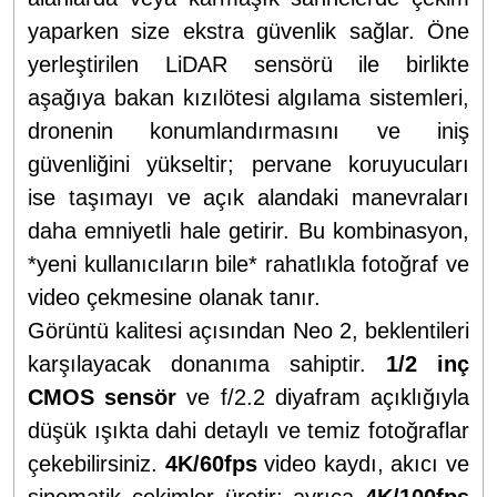
yaparken size ekstra güvenlik sağlar. Öne
yerleştirilen LiDAR sensörü ile birlikte
aşağıya bakan kızılötesi algılama sistemleri,
dronenin konumlandırmasını ve iniş
güvenliğini yükseltir; pervane koruyucuları
ise taşımayı ve açık alandaki manevraları
daha emniyetli hale getirir. Bu kombinasyon,
*yeni kullanıcıların bile* rahatlıkla fotoğraf ve
video çekmesine olanak tanır.
Görüntü kalitesi açısından Neo 2, beklentileri
karşılayacak donanıma sahiptir.
1/2 inç
CMOS sensör
ve f/2.2 diyafram açıklığıyla
düşük ışıkta dahi detaylı ve temiz fotoğraflar
çekebilirsiniz.
4K/60fps
video kaydı, akıcı ve
sinematik çekimler üretir; ayrıca
4K/100fps