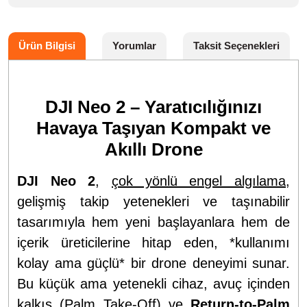
Ürün Bilgisi
Yorumlar
Taksit Seçenekleri
DJI Neo 2 – Yaratıcılığınızı
Havaya Taşıyan Kompakt ve
Akıllı Drone
DJI Neo 2
,
çok yönlü engel algılama
,
gelişmiş takip yetenekleri ve taşınabilir
tasarımıyla hem yeni başlayanlara hem de
içerik üreticilerine hitap eden, *kullanımı
kolay ama güçlü* bir drone deneyimi sunar.
Bu küçük ama yetenekli cihaz, avuç içinden
kalkış (Palm Take-Off) ve
Return-to-Palm