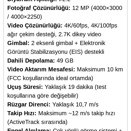
Fotoğraf Çözünürlüğü:
12 MP (4000×3000
/ 4000×2250)
Video Çözünürlüğü:
4K/60fps, 4K/100fps
ağır çekim desteği, 2.7K dikey video
Gimbal:
2 eksenli gimbal + Elektronik
Görüntü Stabilizasyonu (EIS) destekli
Dahili Depolama:
49 GB
Video Aktarım Mesafesi:
Maksimum 10 km
(FCC koşullarında ideal ortamda)
Uçuş Süresi:
Yaklaşık 19 dakika (test
koşullarına göre değişebilir)
Rüzgar Direnci:
Yaklaşık 10,7 m/s
Takip Hızı:
Maksimum ~12 m/s takip hızı
(ActiveTrack sırasında)
Engel Algılama:
Çok yönlü görme sistemi +