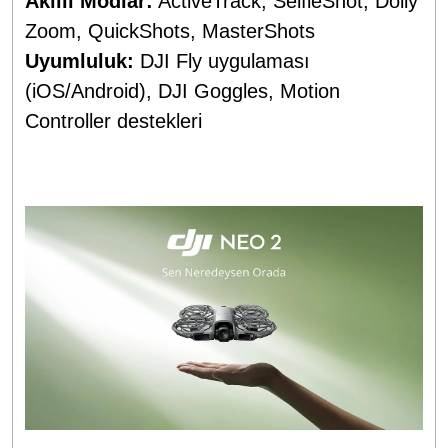
Akıllı Modlar:
ActiveTrack, SelfieShot, Dolly
Zoom, QuickShots, MasterShots
Uyumluluk:
DJI Fly uygulaması
(iOS/Android), DJI Goggles, Motion
Controller destekleri