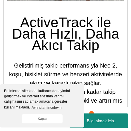
ActiveTrack ile
Daha Hızlı, Daha
Akıcı Takip
Geliştirilmiş takip performansıyla Neo 2,
koşu, bisiklet sürme ve benzeri aktivitelerde
akıcı ve kararlı takip sağlar.
Açık alanlarda 12 m/s hıza kadar takip
Bu internet sitesinde, kullanıcı deneyimini
geliştirmek ve internet sitesinin verimli
yapabilir, bu da daha hızlı tepki ve artırılmış
çalışmasını sağlamak amacıyla çerezler
kullanılmaktadır.
Ayrıntıları inceleyin
stabilite sunar.
Kapat
Bilgi almak için...
Whatsapp
Hesabım
Kategoriler
Sepetim
İletişim