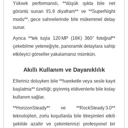
Yüksek performanslı, **düşük ışıkta bile net
görüntü sunan f/1.9 diyafram** ve **SuperNight
modu**, gece sahnelerinde bile mükemmel detay
sunar.
Ayrıca **tek tuşla 120 MP (16K) 360° fotoğraf**
çekebilme yeteneğiyle, panoramik detaylara sahip
etkileyici görseller yakalamanız mümkün.
Akıllı Kullanım ve Dayanıklılık
Elleriniz doluyken bile **hareketle veya sesle kayıt
başlatma** özelliği; giyinmiş eldivenlerle bile kolay
kullanım sağlar.
**HorizonSteady** ve **RockSteady 3.0**
teknolojileri, zorlu koşullarda bile titreşimleri etkili
şekilde azaltır ve çekimlerinizi profesyonel bir