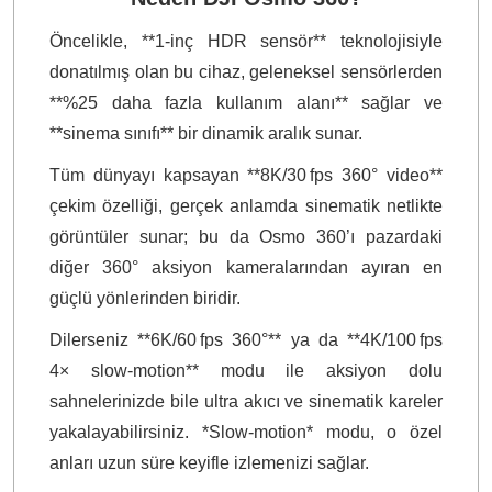
Öncelikle, **1‑inç HDR sensör** teknolojisiyle
donatılmış olan bu cihaz, geleneksel sensörlerden
**%25 daha fazla kullanım alanı** sağlar ve
**sinema sınıfı** bir dinamik aralık sunar.
Tüm dünyayı kapsayan **8K/30 fps 360° video**
çekim özelliği, gerçek anlamda sinematik netlikte
görüntüler sunar; bu da Osmo 360’ı pazardaki
diğer 360° aksiyon kameralarından ayıran en
güçlü yönlerinden biridir.
Dilerseniz **6K/60 fps 360°** ya da **4K/100 fps
4× slow-motion** modu ile aksiyon dolu
sahnelerinizde bile ultra akıcı ve sinematik kareler
yakalayabilirsiniz. *Slow-motion* modu, o özel
anları uzun süre keyifle izlemenizi sağlar.