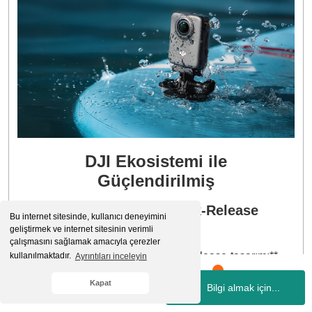
DJI Ekosistemi ile
Güçlendirilmiş
Osmo Manyetik Quick-Release
Bu internet sitesinde, kullanıcı deneyimini
Ekosistemi
geliştirmek ve internet sitesinin verimli
çalışmasını sağlamak amacıyla çerezler
**Osmo 360'ın manyetik Quick-Release tasarımı**,
kullanılmaktadır.
Ayrıntıları inceleyin
Osmo Action serisi aksesuarlarla tamamen
Kapat
Bilgi almak için...
Whatsapp
Hesabım
Kategoriler
Sepetim
İletişim
uyumludur ve 1/4 inçlik dişli deliği sayesinde