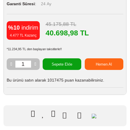
Garanti Süresi
24 Ay
45.175,88 TL
%10
indirim
40.698,98 TL
4.477 TL Kazanç
*11.234,95 TL den başlayan taksitlerle!!
Sepete Ekle
Hemen Al
Bu ürünü satın alarak 1017475 puan kazanabilirsiniz.