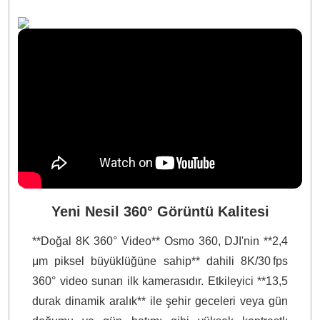
Yeni Nesil 360° Görüntü Kalitesi
**Doğal 8K 360° Video** Osmo 360, DJI'nin **2,4
μm piksel büyüklüğüne sahip** dahili 8K/30 fps
360° video sunan ilk kamerasıdır. Etkileyici **13,5
durak dinamik aralık** ile şehir geceleri veya gün