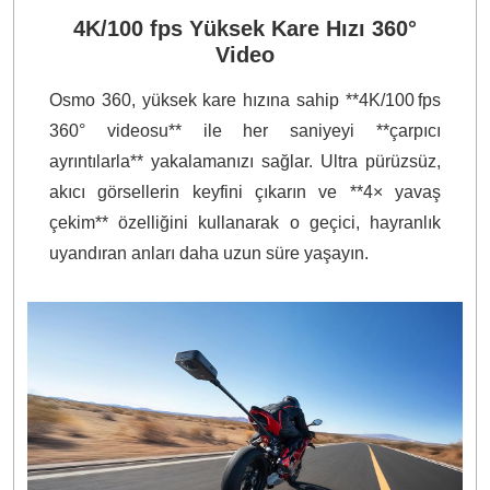
4K/100 fps Yüksek Kare Hızı 360°
Video
Osmo 360, yüksek kare hızına sahip **4K/100 fps
360° videosu** ile her saniyeyi **çarpıcı
ayrıntılarla** yakalamanızı sağlar. Ultra pürüzsüz,
akıcı görsellerin keyfini çıkarın ve **4× yavaş
çekim** özelliğini kullanarak o geçici, hayranlık
uyandıran anları daha uzun süre yaşayın.