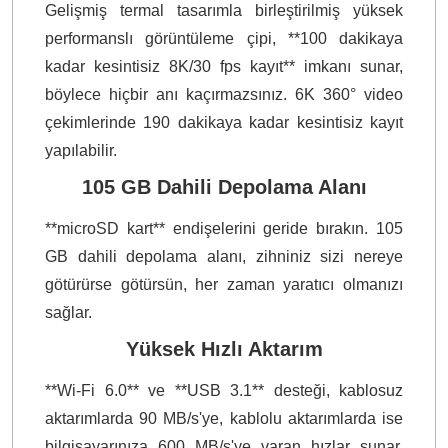
Gelişmiş termal tasarımla birleştirilmiş yüksek
performanslı görüntüleme çipi, **100 dakikaya
kadar kesintisiz 8K/30 fps kayıt** imkanı sunar,
böylece hiçbir anı kaçırmazsınız. 6K 360° video
çekimlerinde 190 dakikaya kadar kesintisiz kayıt
yapılabilir.
105 GB Dahili Depolama Alanı
**microSD kart** endişelerini geride bırakın. 105
GB dahili depolama alanı, zihniniz sizi nereye
götürürse götürsün, her zaman yaratıcı olmanızı
sağlar.
Yüksek Hızlı Aktarım
**Wi-Fi 6.0** ve **USB 3.1** desteği, kablosuz
aktarımlarda 90 MB/s'ye, kablolu aktarımlarda ise
bilgisayarınıza 600 MB/s'ye varan hızlar sunar,