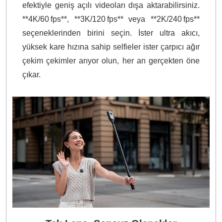
efektiyle geniş açılı videoları dışa aktarabilirsiniz.
**4K/60 fps**, **3K/120 fps** veya **2K/240 fps**
seçeneklerinden birini seçin. İster ultra akıcı,
yüksek kare hızına sahip selfieler ister çarpıcı ağır
çekim çekimler arıyor olun, her an gerçekten öne
çıkar.