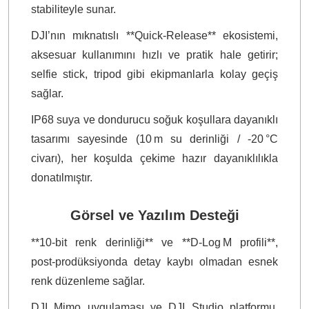
stabiliteyle sunar.
DJI’nın mıknatıslı **Quick‑Release** ekosistemi,
aksesuar kullanımını hızlı ve pratik hale getirir;
selfie stick, tripod gibi ekipmanlarla kolay geçiş
sağlar.
IP68 suya ve dondurucu soğuk koşullara dayanıklı
tasarımı sayesinde (10 m su derinliği / -20 °C
civarı), her koşulda çekime hazır dayanıklılıkla
donatılmıştır.
Görsel ve Yazılım Desteği
**10‑bit renk derinliği** ve **D‑Log M profili**,
post‑prodüksiyonda detay kaybı olmadan esnek
renk düzenleme sağlar.
DJI Mimo uygulaması ve DJI Studio platformu,