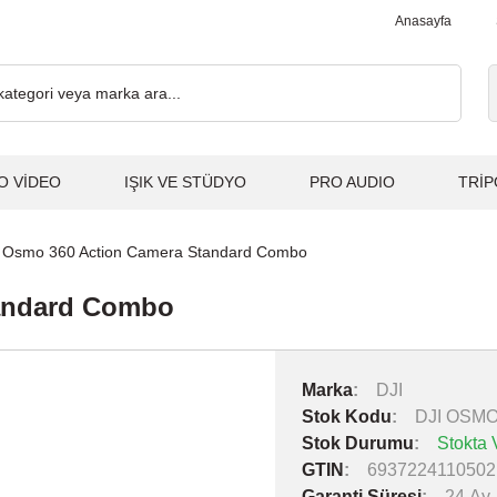
ve Üzeri Alışverişlerde, Kargo Ücretsiz... 2.000₺ ve Üzeri Alışve
Anasayfa
O VİDEO
IŞIK VE STÜDYO
PRO AUDIO
TRİP
 Osmo 360 Action Camera Standard Combo
tandard Combo
Marka
DJI
Stok Kodu
DJI OSM
Stok Durumu
Stokta 
GTIN
6937224110502
Garanti Süresi
24 Ay