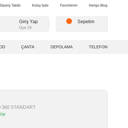
rişlerde, Kargo Ücretsiz...
2.000₺ ve Üzeri Alışverişlerde, Kargo 
Sipariş Takibi
Kolay İade
Favorilerim
Herigo Blog
Giriş Yap
Sepetim
Üye Ol
OD
ÇANTA
DEPOLAMA
TELEFON
O 360 STANDART
Var