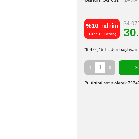
34.07
%10
indirim
30
3.377 TL Kazanç
*8.474,46 TL den başlayan ta
S
Bu ürünü satın alarak 76747