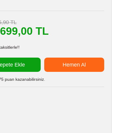
5,90 TL
.699,00 TL
ksitlerle!!
epete Ekle
Hemen Al
5 puan kazanabilirsiniz.