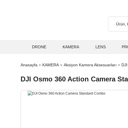
etsiz... 2.000₺ ve Üzeri Alışverişlerde, Kargo Ücretsiz... 2.000₺ 
DRONE
KAMERA
LENS
PR
Anasayfa
KAMERA
Aksiyon Kamera Aksesuarları
DJI
DJI Osmo 360 Action Camera S