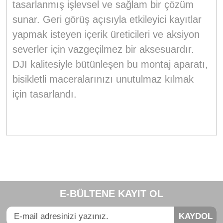
tasarlanmış işlevsel ve sağlam bir çözüm
sunar. Geri görüş açısıyla etkileyici kayıtlar
yapmak isteyen içerik üreticileri ve aksiyon
severler için vazgeçilmez bir aksesuardır.
DJI kalitesiyle bütünleşen bu montaj aparatı,
bisikletli maceralarınızı unutulmaz kılmak
için tasarlandı.
Bu ürünün fiyat bilgisi, resim, ürün açıklamalarında ve diğer
konularda yetersiz gördüğünüz noktaları öneri formunu
Bu ürüne ilk yorumu siz yapın!
kullanarak tarafımıza iletebilirsiniz.
E-BÜLTENE KAYIT OL
Görüş ve önerileriniz için teşekkür ederiz.
Yorum Yaz
KAYDOL