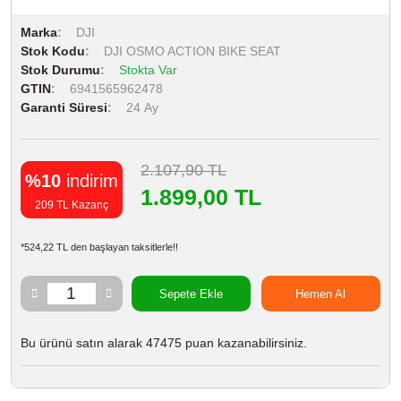
Marka
DJI
Stok Kodu
DJI OSMO ACTION BIKE SEAT
Stok Durumu
Stokta Var
GTIN
6941565962478
Garanti Süresi
24 Ay
2.107,90 TL
%10
indirim
1.899,00 TL
209 TL Kazanç
*524,22 TL den başlayan taksitlerle!!
Sepete Ekle
Hemen Al
Bu ürünü satın alarak 47475 puan kazanabilirsiniz.