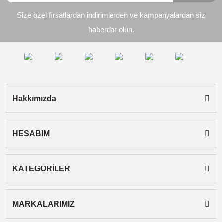
Ürün resmi kalitesiz, bozuk veya görüntülenemiyor.
Size özel fırsatlardan indirimlerden ve kampanyalardan siz
Ürün açıklamasında eksik bilgiler bulunuyor.
haberdar olun.
Ürün bilgilerinde hatalar bulunuyor.
Ürün fiyatı diğer sitelerden daha pahalı.
Bu ürüne benzer farklı alternatifler olmalı.
Hakkımızda
HESABIM
Gönder
KATEGORİLER
MARKALARIMIZ