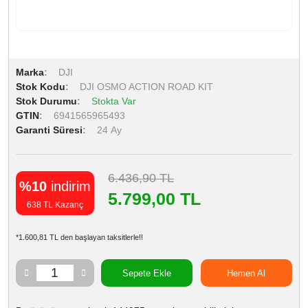
Marka
DJI
Stok Kodu
DJI OSMO ACTION ROAD KIT
Stok Durumu
Stokta Var
GTIN
6941565965493
Garanti Süresi
24 Ay
6.436,90 TL
%10
indirim
5.799,00 TL
638 TL Kazanç
*1.600,81 TL den başlayan taksitlerle!!
Sepete Ekle
Hemen Al