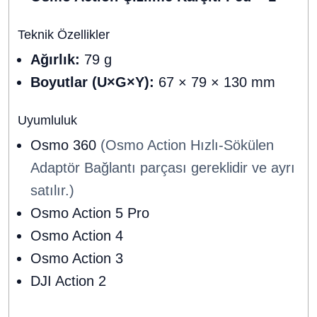
Teknik Özellikler
Ağırlık:
79 g
Boyutlar (U×G×Y):
67 × 79 × 130 mm
Uyumluluk
Osmo 360
(Osmo Action Hızlı-Sökülen
Adaptör Bağlantı parçası gereklidir ve ayrı
satılır.)
Osmo Action 5 Pro
Osmo Action 4
Osmo Action 3
DJI Action 2