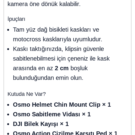
kamera öne dönük kalabilir.
İpuçları
Tam yüz dağ bisikleti kaskları ve
motocross kasklarıyla uyumludur.
Kaskı taktığınızda, klipsin güvenle
sabitlenebilmesi için çeneniz ile kask
arasında en az
2 cm
boşluk
bulunduğundan emin olun.
Kutuda Ne Var?
Osmo Helmet Chin Mount Clip × 1
Osmo Sabitleme Vidası × 1
DJI Bilek Kayışı × 1
Osmo Action Çizilme Karşıtı Ped × 1