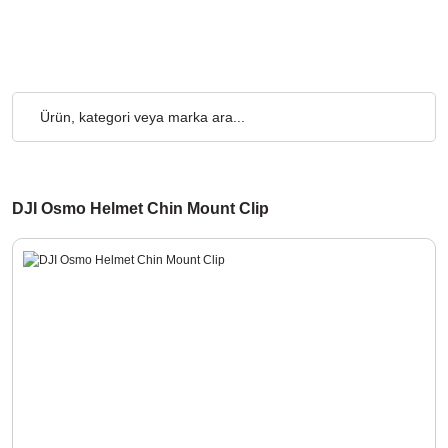
 Ücretsiz... 2.000₺ ve Üzeri Alışverişlerde, Kargo Ücretsiz... 2.0
DJI Osmo Helmet Chin Mount Clip