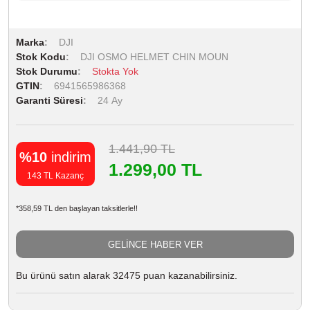
Marka
DJI
Stok Kodu
DJI OSMO HELMET CHIN MOUN
Stok Durumu
Stokta Yok
GTIN
6941565986368
Garanti Süresi
24 Ay
1.441,90 TL
%10
indirim
1.299,00 TL
143 TL Kazanç
*358,59 TL den başlayan taksitlerle!!
GELİNCE HABER VER
Bu ürünü satın alarak 32475 puan kazanabilirsiniz.