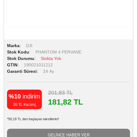
Marka
DJI
Stok Kodu
PHANTOM 4 PERVANE
Stok Durumu
Stokta Yok
GTIN
190021011212
Garanti Süresi
24 Ay
201,83 TL
%10
indirim
181,82 TL
20 TL Kazanç
*50,19 TL den başlayan taksitlerle!!
GELİNCE HABER VER