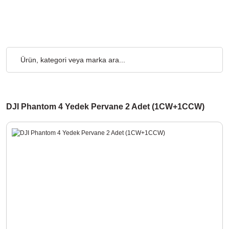
rgo Ücretsiz... 2.000₺ ve Üzeri Alışverişlerde, Kargo Ücretsiz...
DJI Phantom 4 Yedek Pervane 2 Adet (1CW+1CCW)