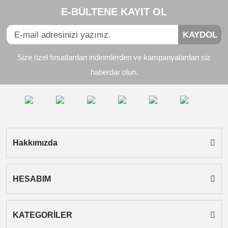
E-BÜLTENE KAYIT OL
Görüş ve önerileriniz için teşekkür ederiz.
Yorum Yaz
KAYDOL
Ürün resmi kalitesiz, bozuk veya görüntülenemiyor.
Size özel fırsatlardan indirimlerden ve kampanyalardan siz
Ürün açıklamasında eksik bilgiler bulunuyor.
haberdar olun.
Ürün bilgilerinde hatalar bulunuyor.
Ürün fiyatı diğer sitelerden daha pahalı.
Bu ürüne benzer farklı alternatifler olmalı.
Hakkımızda
HESABIM
Gönder
KATEGORİLER