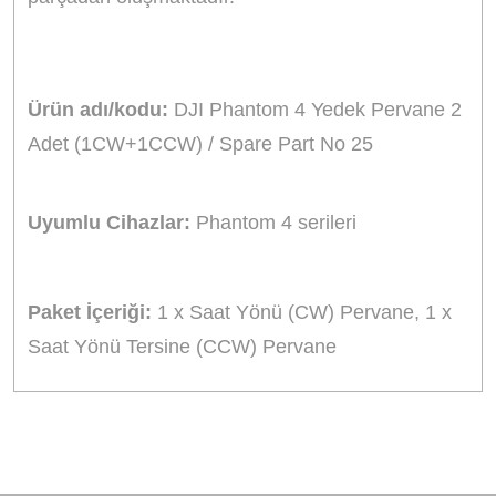
Ürün adı/kodu:
DJI Phantom 4 Yedek Pervane 2
Adet (1CW+1CCW) / Spare Part No 25
Uyumlu Cihazlar:
Phantom 4 serileri
Paket İçeriği:
1 x Saat Yönü (CW) Pervane, 1 x
Saat Yönü Tersine (CCW) Pervane
Bu ürünün fiyat bilgisi, resim, ürün açıklamalarında ve diğer
konularda yetersiz gördüğünüz noktaları öneri formunu
Bu ürüne ilk yorumu siz yapın!
kullanarak tarafımıza iletebilirsiniz.