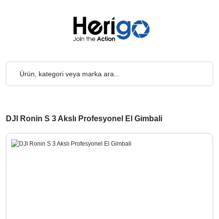
 Ücretsiz... 2.000₺ ve Üzeri Alışverişlerde, Kargo Ücretsiz... 2.0
DJI Ronin S 3 Akslı Profesyonel El Gimbali