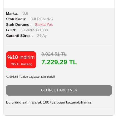
Marka
DJI
Stok Kodu
DJI RONIN-S
Stok Durumu
Stokta Yok
GTIN
6958265171338
Garanti Süresi
24 Ay
8.024,51 TL
%10
indirim
7.229,29 TL
795 TL Kazanç
*1.995,65 TL den başlayan taksitlerle!!
GELİNCE HABER VER
Bu ürünü satın alarak 180732 puan kazanabilirsiniz.