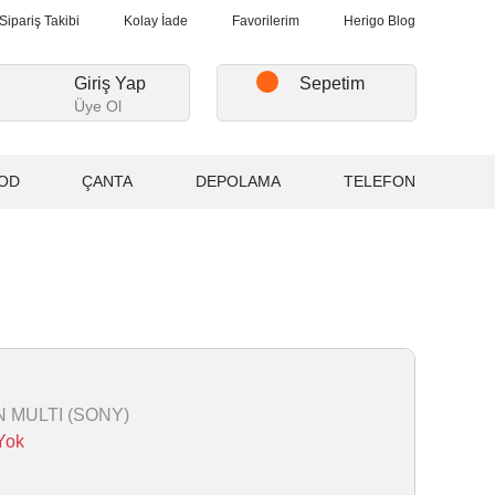
ışverişlerde, Kargo Ücretsiz...
2.000₺ ve Üzeri Alışverişlerde, Ka
Sipariş Takibi
Kolay İade
Favorilerim
Herigo Blog
Giriş Yap
Sepetim
Üye Ol
OD
ÇANTA
DEPOLAMA
TELEFON
)
N MULTI (SONY)
Yok