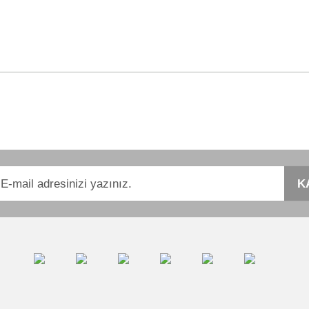
r konularda yetersiz gördüğünüz noktaları öneri formunu kullanarak tarafımıza i
Bu ürüne ilk yorumu siz yapın!
Yorum Yaz
K