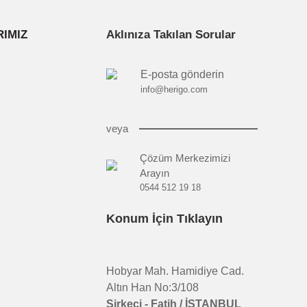
IMIZ
Aklınıza Takılan Sorular
E-posta gönderin
info@herigo.com
veya
Çözüm Merkezimizi
Arayın
0544 512 19 18
Konum İçin Tıklayın
Hobyar Mah. Hamidiye Cad.
Altın Han No:3/108
Sirkeci - Fatih / İSTANBUL