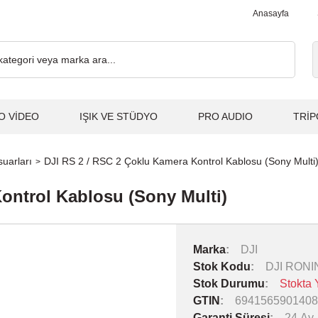
000₺ ve Üzeri Alışverişlerde, Kargo Ücretsiz... 2.000₺ ve Üzeri Al
Anasayfa
O VİDEO
IŞIK VE STÜDYO
PRO AUDIO
TRİP
uarları
DJI RS 2 / RSC 2 Çoklu Kamera Kontrol Kablosu (Sony Multi
ontrol Kablosu (Sony Multi)
Marka
DJI
Stok Kodu
DJI RONI
Stok Durumu
Stokta 
GTIN
6941565901408
Garanti Süresi
24 Ay