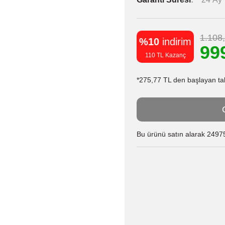
1.108
%10
indirim
99
110 TL Kazanç
*275,77 TL den başlayan taks
Bu ürünü satın alarak 24975