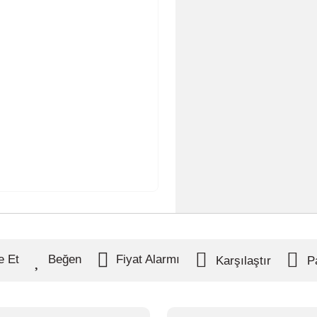
e Et
Fiyat Alarmı
Karşılaştır
P