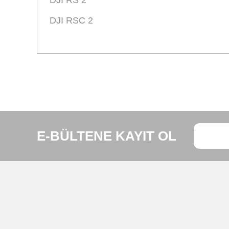
DJI RS 2
DJI RSC 2
Bu ürünün fiyat bilgisi, resim, ürün açıklamalarında ve diğe
Görüş ve önerileriniz için teşekkür ederiz.
Ürün resmi kalitesiz, bozuk veya görüntülenemiyor.
E-BÜLTENE KAYIT OL
Ürün açıklamasında eksik bilgiler bulunuyor.
Ürün bilgilerinde hatalar bulunuyor.
Ürün fiyatı diğer sitelerden daha pahalı.
Bu ürüne benzer farklı alternatifler olmalı.