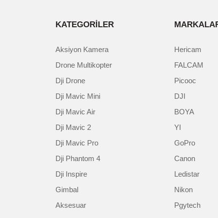
KATEGORİLER
MARKALAR
Gönder
Aksiyon Kamera
Hericam
Drone Multikopter
FALCAM
Dji Drone
Picooc
Dji Mavic Mini
DJI
Dji Mavic Air
BOYA
Dji Mavic 2
YI
Dji Mavic Pro
GoPro
Dji Phantom 4
Canon
Dji Inspire
Ledistar
Gimbal
Nikon
Aksesuar
Pgytech