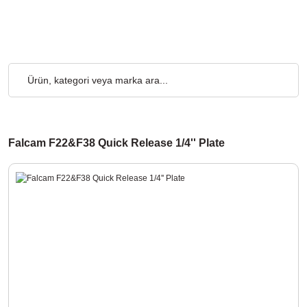
rgo Ücretsiz... 2.000₺ ve Üzeri Alışverişlerde, Kargo Ücretsiz...
Falcam F22&F38 Quick Release 1/4'' Plate