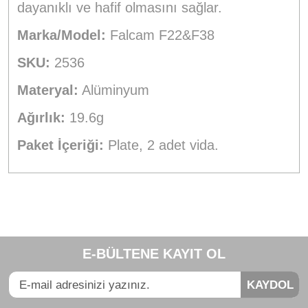
dayanıklı ve hafif olmasını sağlar.
Marka/Model:
Falcam F22&F38
SKU:
2536
Materyal:
Alüminyum
Ağırlık:
19.6g
Paket İçeriği:
Plate, 2 adet vida.
Bu ürünün fiyat bilgisi, resim, ürün açıklamalarında ve diğer
konularda yetersiz gördüğünüz noktaları öneri formunu
Bu ürüne ilk yorumu siz yapın!
kullanarak tarafımıza iletebilirsiniz.
E-BÜLTENE KAYIT OL
Görüş ve önerileriniz için teşekkür ederiz.
Yorum Yaz
KAYDOL
Ürün resmi kalitesiz, bozuk veya görüntülenemiyor.