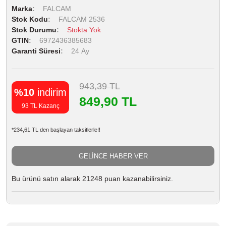
Marka
FALCAM
Stok Kodu
FALCAM 2536
Stok Durumu
Stokta Yok
GTIN
6972436385683
Garanti Süresi
24 Ay
943,39 TL
%10
indirim
849,90 TL
93 TL Kazanç
*234,61 TL den başlayan taksitlerle!!
GELİNCE HABER VER
Bu ürünü satın alarak 21248 puan kazanabilirsiniz.