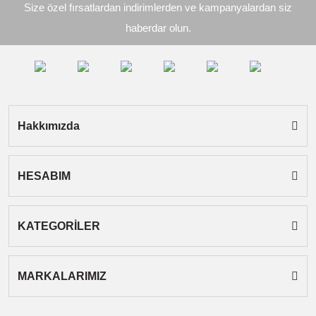
Size özel fırsatlardan indirimlerden ve kampanyalardan siz
Ürün açıklamasında eksik bilgiler bulunuyor.
haberdar olun.
Ürün bilgilerinde hatalar bulunuyor.
Ürün fiyatı diğer sitelerden daha pahalı.
Bu ürüne benzer farklı alternatifler olmalı.
Hakkımızda
HESABIM
Gönder
KATEGORİLER
MARKALARIMIZ