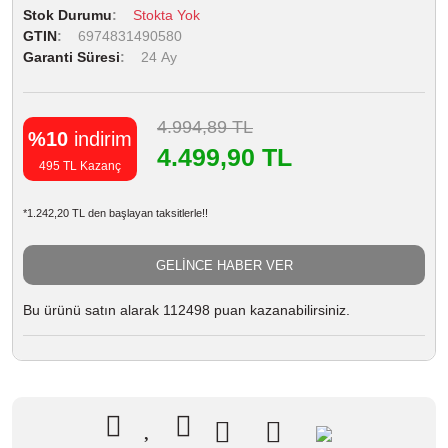
Stok Durumu
Stokta Yok
GTIN
6974831490580
Garanti Süresi
24 Ay
4.994,89 TL
%10
indirim
4.499,90 TL
495 TL Kazanç
*1.242,20 TL den başlayan taksitlerle!!
GELİNCE HABER VER
Bu ürünü satın alarak 112498 puan kazanabilirsiniz.