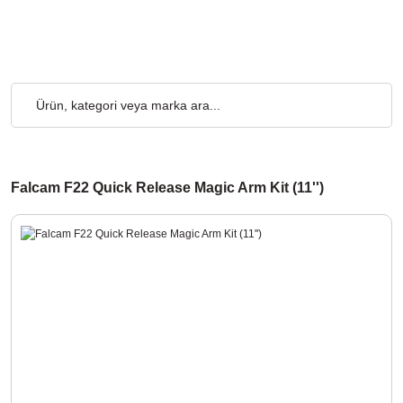
cretsiz... 2.000₺ ve Üzeri Alışverişlerde, Kargo Ücretsiz... 2.00
Falcam F22 Quick Release Magic Arm Kit (11'')