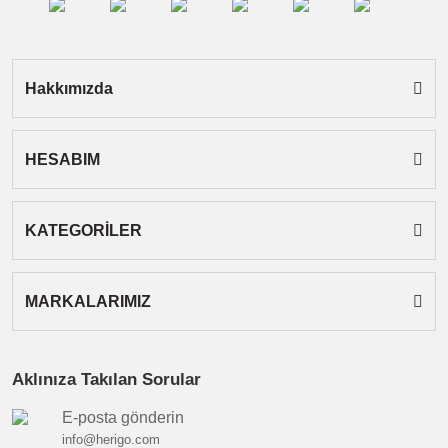
Ürün fiyatı diğer sitelerden daha pahalı.
Bu ürüne benzer farklı alternatifler olmalı.
Hakkımızda
HESABIM
Gönder
KATEGORİLER
MARKALARIMIZ
Aklınıza Takılan Sorular
E-posta gönderin
info@herigo.com