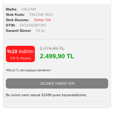
Marka
FALCAM
Stok Kodu
FALCAM 2822
Stok Durumu
Stokta Yok
GTIN
6972436387281
Garanti Süresi
24 Ay
2.774,89 TL
%10
indirim
2.499,90 TL
275 TL Kazanç
*690,10 TL den başlayan taksitlerle!!
GELİNCE HABER VER
Bu ürünü satın alarak 62498 puan kazanabilirsiniz.