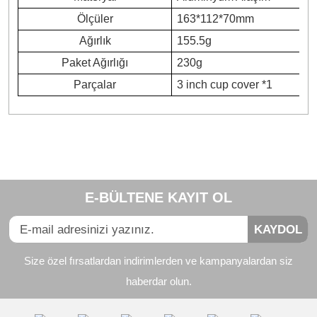
Ölçüler
163*112*70mm
Ağırlık
155.5g
Paket Ağırlığı
230g
Parçalar
3 inch cup cover *1
Bu ürünün fiyat bilgisi, resim, ürün açıklamalarında ve diğer
konularda yetersiz gördüğünüz noktaları öneri formunu
Bu ürüne ilk yorumu siz yapın!
kullanarak tarafımıza iletebilirsiniz.
E-BÜLTENE KAYIT OL
Görüş ve önerileriniz için teşekkür ederiz.
Yorum Yaz
KAYDOL
Ürün resmi kalitesiz, bozuk veya görüntülenemiyor.
Size özel fırsatlardan indirimlerden ve kampanyalardan siz
Ürün açıklamasında eksik bilgiler bulunuyor.
haberdar olun.
Ürün bilgilerinde hatalar bulunuyor.