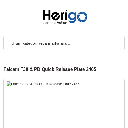
tsiz... 2.000₺ ve Üzeri Alışverişlerde, Kargo Ücretsiz... 2.000₺ 
Falcam F38 & PD Quick Release Plate 2465