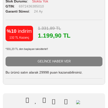
Stok Durumu
Stokta Yok
GTIN
6972436385010
Garanti Süresi
24 Ay
1.331,89 TL
%10
indirim
1.199,90 TL
132 TL Kazanç
*331,23 TL den başlayan taksitlerle!!
GELİNCE HABER VER
Bu ürünü satın alarak 29998 puan kazanabilirsiniz.