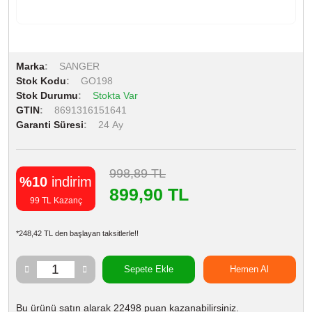
Marka
SANGER
Stok Kodu
GO198
Stok Durumu
Stokta Var
GTIN
8691316151641
Garanti Süresi
24 Ay
998,89 TL
%10
indirim
899,90 TL
99 TL Kazanç
*248,42 TL den başlayan taksitlerle!!
Sepete Ekle
Hemen Al
Bu ürünü satın alarak 22498 puan kazanabilirsiniz.