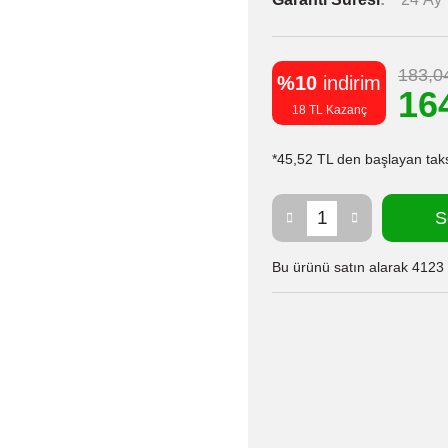
183,0
%10
indirim
16
18 TL Kazanç
*45,52 TL den başlayan taksi
S
Bu ürünü satın alarak 4123 