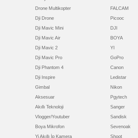
Drone Multikopter
FALCAM
Dji Drone
Picooc
Dji Mavic Mini
DJI
Dji Mavic Air
BOYA
Dji Mavic 2
YI
Dji Mavic Pro
GoPro
Dji Phantom 4
Canon
Dji Inspire
Ledistar
Gimbal
Nikon
Aksesuar
Pgytech
Akıllı Teknoloji
Sanger
Vlogger/Youtuber
Sandisk
Boya Mikrofon
Sevenoak
Yi Akıllı İp Kamera
Shoot