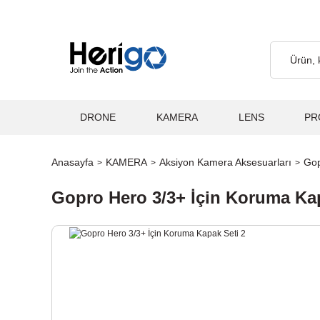
o Ücretsiz... 2.000₺ ve Üzeri Alışverişlerde, Kargo Ücretsiz... 2.
DRONE
KAMERA
LENS
PR
Anasayfa
KAMERA
Aksiyon Kamera Aksesuarları
Gop
Gopro Hero 3/3+ İçin Koruma Kap