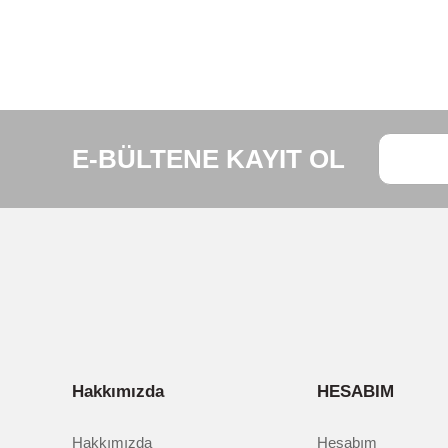
Bu ürünün fiyat bilgisi, resim, ürün açıklamalarında ve diğe
Görüş ve önerileriniz için teşekkür ederiz.
Ürün resmi kalitesiz, bozuk veya görüntülenemiyor.
E-BÜLTENE KAYIT OL
Ürün açıklamasında eksik bilgiler bulunuyor.
Ürün bilgilerinde hatalar bulunuyor.
Ürün fiyatı diğer sitelerden daha pahalı.
Bu ürüne benzer farklı alternatifler olmalı.
Hakkımızda
HESABIM
Hakkımızda
Hesabım