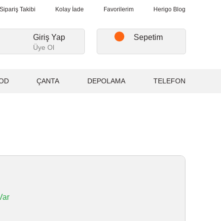
lışverişlerde, Kargo Ücretsiz...
2.000₺ ve Üzeri Alışverişlerde, K
Sipariş Takibi
Kolay İade
Favorilerim
Herigo Blog
Giriş Yap
Sepetim
Üye Ol
OD
ÇANTA
DEPOLAMA
TELEFON
Var