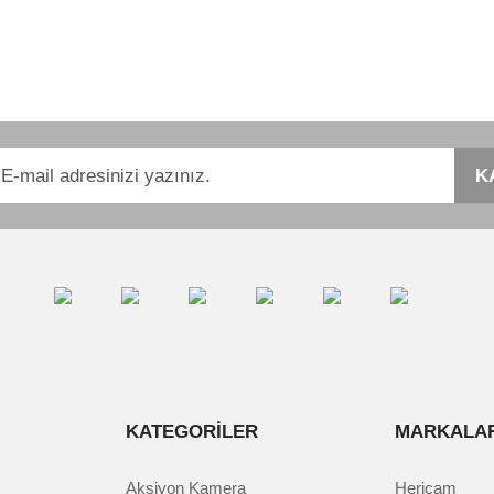
r konularda yetersiz gördüğünüz noktaları öneri formunu kullanarak tarafımıza i
Bu ürüne ilk yorumu siz yapın!
Yorum Yaz
K
KATEGORİLER
MARKALAR
Gönder
Aksiyon Kamera
Hericam