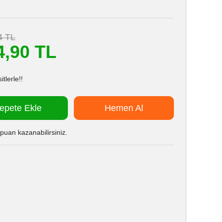
4 TL
4,90 TL
tlerle!!
epete Ekle
Hemen Al
puan kazanabilirsiniz.