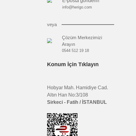
E-posta gönderin
info@herigo.com
veya
Çözüm Merkezimizi
Arayın
0544 512 19 18
Konum İçin Tıklayın
Hobyar Mah. Hamidiye Cad.
Altın Han No:3/108
Sirkeci - Fatih / İSTANBUL