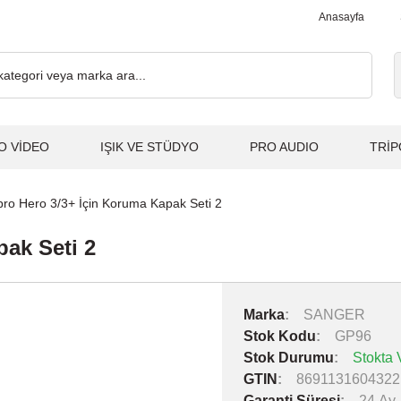
000₺ ve Üzeri Alışverişlerde, Kargo Ücretsiz... 2.000₺ ve Üzeri A
Anasayfa
O VİDEO
IŞIK VE STÜDYO
PRO AUDIO
TRİP
ro Hero 3/3+ İçin Koruma Kapak Seti 2
ak Seti 2
Marka
SANGER
Stok Kodu
GP96
Stok Durumu
Stokta 
GTIN
8691131604322
Garanti Süresi
24 Ay