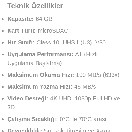
Teknik Özellikler
Kapasite:
64 GB
Kart Türü:
microSDXC
Hız Sınıfı:
Class 10, UHS-I (U3), V30
Uygulama Performansı:
A1 (Hızlı
Uygulama Başlatma)
Maksimum Okuma Hızı:
100 MB/s (633x)
Maksimum Yazma Hızı:
45 MB/s
Video Desteği:
4K UHD, 1080p Full HD ve
3D
Çalışma Sıcaklığı:
0°C ile 70°C arası
Dayanıklılık:
Su, şok, titreşim ve X-ray