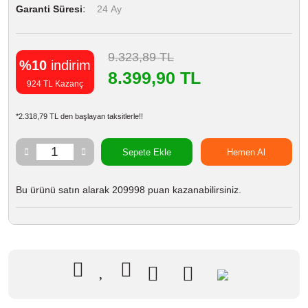
Garanti Süresi
24 Ay
9.323,89 TL
%10
indirim
8.399,90 TL
924 TL Kazanç
*2.318,79 TL den başlayan taksitlerle!!
Sepete Ekle
Hemen Al
Bu ürünü satın alarak 209998 puan kazanabilirsiniz.