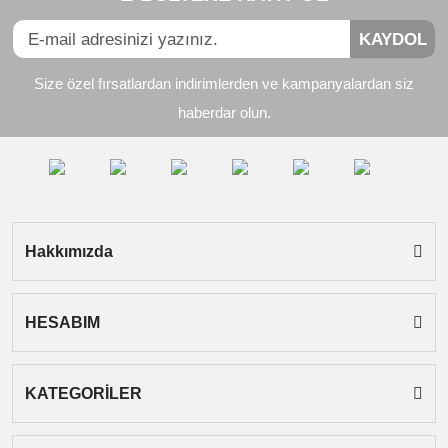
KAYDOL
Ürün resmi kalitesiz, bozuk veya görüntülenemiyor.
Size özel fırsatlardan indirimlerden ve kampanyalardan siz
Ürün açıklamasında eksik bilgiler bulunuyor.
haberdar olun.
Ürün bilgilerinde hatalar bulunuyor.
Ürün fiyatı diğer sitelerden daha pahalı.
Bu ürüne benzer farklı alternatifler olmalı.
Hakkımızda
HESABIM
Gönder
KATEGORİLER