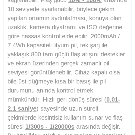
sağlanabilir. Flaş gücü
10% - 100%
arasında
10 seviyede ayarlanabilir, böylece çekim
yapılan ortamın aydınlatması, konuya olan
uzaklık, kamera diyaframı ve ISO değerine
göre hassas kontrol elde edilir. 2000mAh /
7.4Wh kapasiteli lityum pil, tek şarj ile
yaklaşık 800 tam güçlü flaş atışını destekler
ve ekran üzerinden gerçek zamanlı pil
seviyesi görüntülenebilir. Cihaz kapalı olsa
bile üst düğmeye kısa bir basış ile pil
durumunu anında kontrol etmek
mümkündür. Hızlı geri dönüş süresi (
0.01-
2.1 saniye
) sayesinde uzun süreli
çekimlerde kesintisiz kullanım sunar ve flaş
süresi
1/300s - 1/20000s
arasında değişir.