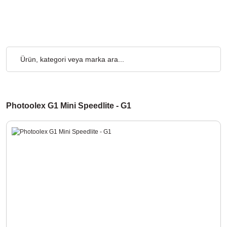
siz... 2.000₺ ve Üzeri Alışverişlerde, Kargo Ücretsiz... 2.000₺ v
Photoolex G1 Mini Speedlite - G1