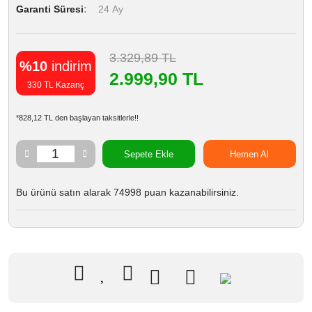
Garanti Süresi
24 Ay
3.329,89 TL
%10
indirim
2.999,90 TL
330 TL Kazanç
*828,12 TL den başlayan taksitlerle!!
Sepete Ekle
Hemen Al
Bu ürünü satın alarak 74998 puan kazanabilirsiniz.