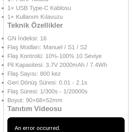
1× USB Type-C Kablosu
1× Kullanım Kılavuzu
Teknik Özellikler
GN İndeksi: 16
Flaş Modları: Manuel / S1 / S2
Flaş Kontrolü: 10%-100% 10 Seviye
Pil Kapasitesi: 3.7V 2000mAh / 7.4Wh
Flaş Sayısı: 800 kez
Geri Dönüş Süresi: 0.01 - 2.1s
Flaş Süresi: 1/300s - 1/20000s
Boyut: 90×68×52mm
Tanıtım Videosu