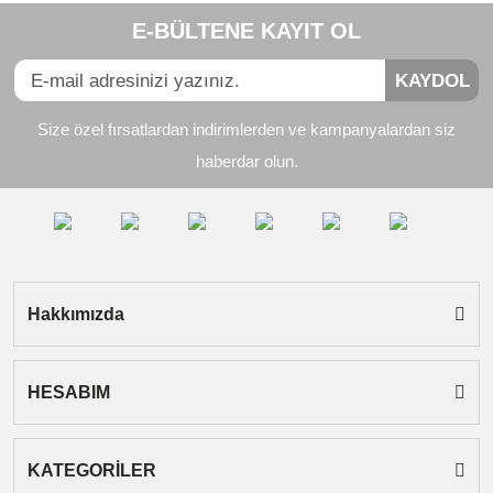
E-BÜLTENE KAYIT OL
Görüş ve önerileriniz için teşekkür ederiz.
Yorum Yaz
KAYDOL
Ürün resmi kalitesiz, bozuk veya görüntülenemiyor.
Size özel fırsatlardan indirimlerden ve kampanyalardan siz
Ürün açıklamasında eksik bilgiler bulunuyor.
haberdar olun.
Ürün bilgilerinde hatalar bulunuyor.
Ürün fiyatı diğer sitelerden daha pahalı.
Bu ürüne benzer farklı alternatifler olmalı.
Hakkımızda
HESABIM
Gönder
KATEGORİLER