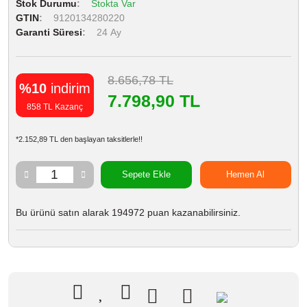
Stok Durumu
Stokta Var
GTIN
9120134280220
Garanti Süresi
24 Ay
8.656,78 TL
%10
indirim
7.798,90 TL
858 TL Kazanç
*2.152,89 TL den başlayan taksitlerle!!
Sepete Ekle
Hemen Al
Bu ürünü satın alarak 194972 puan kazanabilirsiniz.