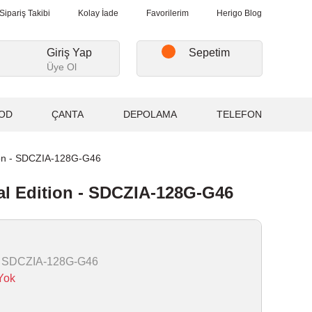
i Alışverişlerde, Kargo Ücretsiz...
2.000₺ ve Üzeri Alışverişlerde
Sipariş Takibi
Kolay İade
Favorilerim
Herigo Blog
Giriş Yap
Sepetim
Üye Ol
OD
ÇANTA
DEPOLAMA
TELEFON
ion - SDCZIA-128G-G46
al Edition - SDCZIA-128G-G46
 SDCZIA-128G-G46
Yok