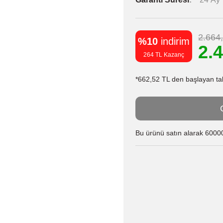
2.664
%10
indirim
2.
264 TL Kazanç
*662,52 TL den başlayan taks
Bu ürünü satın alarak 60000