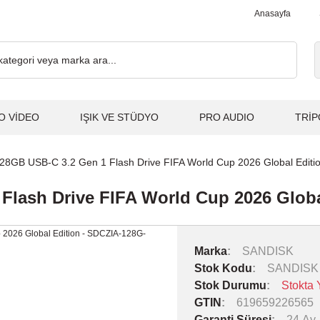
 2.000₺ ve Üzeri Alışverişlerde, Kargo Ücretsiz... 2.000₺ ve Üzer
Anasayfa
O VİDEO
IŞIK VE STÜDYO
PRO AUDIO
TRİP
28GB USB-C 3.2 Gen 1 Flash Drive FIFA World Cup 2026 Global Edit
Flash Drive FIFA World Cup 2026 Glob
Marka
SANDISK
Stok Kodu
SANDISK
Stok Durumu
Stokta 
GTIN
619659226565
Garanti Süresi
24 Ay