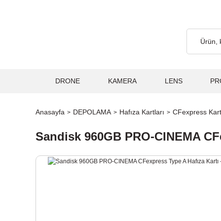
2.000₺ ve Üzeri Alışverişlerde, Kargo Ücretsiz... 2.000₺ ve Üzeri
DRONE
KAMERA
LENS
PR
Anasayfa
DEPOLAMA
Hafıza Kartları
CFexpress Kart
Sandisk 960GB PRO-CINEMA CFe