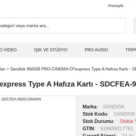
 Alışverişlerde, Kargo Ücretsiz... 2.000₺ ve Üzeri Alışverişlerde
Anasayfa
O VİDEO
IŞIK VE STÜDYO
PRO AUDIO
TRİP
lar
Sandisk 960GB PRO-CINEMA CFexpress Type A Hafıza Kartı 
xpress Type A Hafıza Kartı - SDCFEA
Marka
SANDISK
Stok Kodu
SANDISK
Stok Durumu
Stokta 
GTIN
619659217761
Garanti Süresi
24 Ay