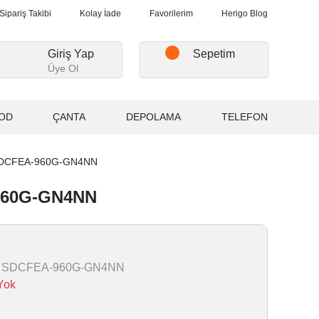
, Kargo Ücretsiz...
2.000₺ ve Üzeri Alışverişlerde, Kargo Ücretsiz.
Sipariş Takibi
Kolay İade
Favorilerim
Herigo Blog
Giriş Yap
Sepetim
Üye Ol
OD
ÇANTA
DEPOLAMA
TELEFON
- SDCFEA-960G-GN4NN
-960G-GN4NN
 SDCFEA-960G-GN4NN
Yok