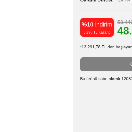
53.44
%10
indirim
48
5.296 TL Kazanç
*13.291,78 TL den başlayan t
Bu ürünü satın alarak 12037