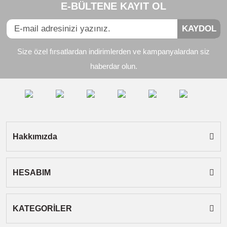
E-BÜLTENE KAYIT OL
Görüş ve önerileriniz için teşekkür ederiz.
Yorum Yaz
KAYDOL
Ürün resmi kalitesiz, bozuk veya görüntülenemiyor.
Size özel fırsatlardan indirimlerden ve kampanyalardan siz
Ürün açıklamasında eksik bilgiler bulunuyor.
haberdar olun.
Ürün bilgilerinde hatalar bulunuyor.
Ürün fiyatı diğer sitelerden daha pahalı.
Bu ürüne benzer farklı alternatifler olmalı.
Hakkımızda
HESABIM
Gönder
KATEGORİLER