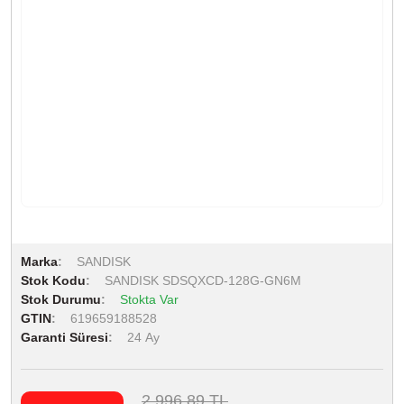
Marka
SANDISK
Stok Kodu
SANDISK SDSQXCD-128G-GN6M
Stok Durumu
Stokta Var
GTIN
619659188528
Garanti Süresi
24 Ay
2.996,89 TL