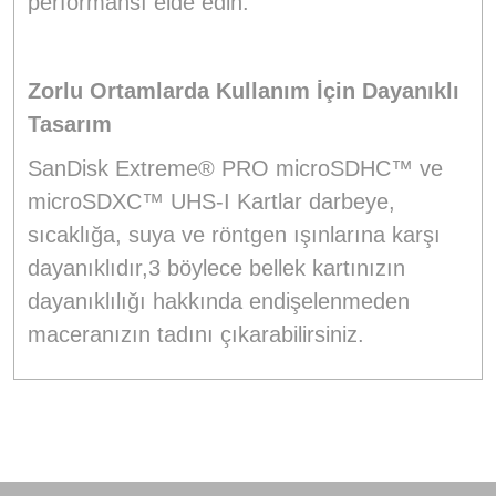
performansı elde edin.
Zorlu Ortamlarda Kullanım İçin Dayanıklı
Tasarım
SanDisk Extreme® PRO microSDHC™ ve
microSDXC™ UHS-I Kartlar darbeye,
sıcaklığa, suya ve röntgen ışınlarına karşı
dayanıklıdır,3 böylece bellek kartınızın
dayanıklılığı hakkında endişelenmeden
maceranızın tadını çıkarabilirsiniz.
Bu ürünün fiyat bilgisi, resim, ürün açıklamalarında ve diğer
konularda yetersiz gördüğünüz noktaları öneri formunu
Bu ürüne ilk yorumu siz yapın!
kullanarak tarafımıza iletebilirsiniz.