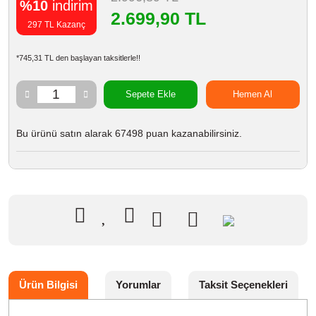
%10
indirim
2.699,90 TL
297 TL Kazanç
*745,31 TL den başlayan taksitlerle!!
Sepete Ekle
Hemen Al
Bu ürünü satın alarak 67498 puan kazanabilirsiniz.
Ürün Bilgisi
Yorumlar
Taksit Seçenekleri