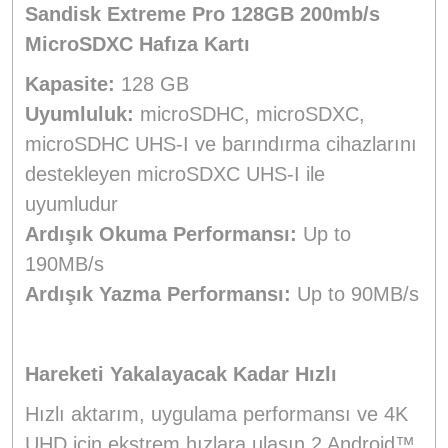
Sandisk Extreme Pro 128GB 200mb/s
MicroSDXC Hafıza Kartı
Kapasite:
128 GB
Uyumluluk:
microSDHC, microSDXC,
microSDHC UHS-I ve barındırma cihazlarını
destekleyen microSDXC UHS-I ile
uyumludur
Ardışık Okuma Performansı:
Up to
190MB/s
Ardışık Yazma Performansı:
Up to 90MB/s
Hareketi Yakalayacak Kadar Hızlı
Hızlı aktarım, uygulama performansı ve 4K
UHD için ekstrem hızlara ulaşın.2 Android™